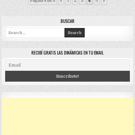
Página 4 de 5
«
1
2
3
4
5
»
BUSCAR
Search
for:
RECIBÍ GRATIS LAS DINÁMICAS EN TU EMAIL