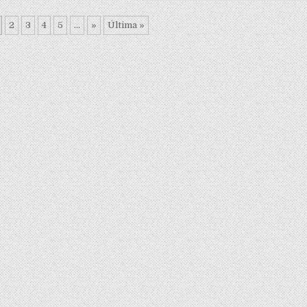
2
3
4
5
...
»
Última »