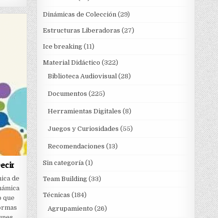
Dinámicas de Colección
(29)
Estructuras Liberadoras
(27)
Ice breaking
(11)
Material Didáctico
(322)
Biblioteca Audiovisual
(28)
Documentos
(225)
Herramientas Digitales
(8)
Juegos y Curiosidades
(55)
Recomendaciones
(13)
Sin categoría
(1)
ecir
ica de
Team Building
(33)
námica
Técnicas
(184)
o que
formas
Agrupamiento
(26)
munes