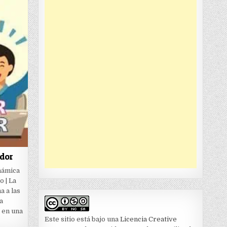
dor
námica
 | La
 a las
a
 en una
Este sitio está bajo una
Licencia Creative