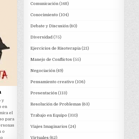
Comunicación
(148)
Conocimiento
(104)
Debate y Discusión
(60)
Diversidad
(75)
Ejercicios de Risoterapia
(21)
Manejo de Conflictos
(55)
Negociación
(49)
Pensamiento creativo
(106)
a
Presentación
(113)
 y
Resolución de Problemas
(63)
o en
mica el
Trabajo en Equipo
(310)
oso para
personas
Viajes Imaginarios
(24)
s o
po
Virtuales
(62)