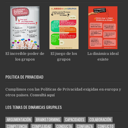
El increíble poder de
El juego de los
La dinámica ideal
los grupos
grupos
existe
POLÍTICA DE PRIVACIDAD
Cumplimos con las Políticas de Privacidad exigidas en europa y
otros países.
Consultá aquí
LOS TEMAS DE DINÁMICAS GRUPALES
ARGUMENTACIÓN
BRAINSTORMING
CAPACIDADES
COLABORACIÓN
COMPETENCIA
COMPLEJIDAD
CONDUCTA
CONFIANZA
CONFLICTO