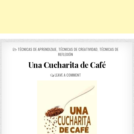
POSTED
TÉCNICAS DE APRENDIZAJE
,
TÉCNICAS DE CREATIVIDAD
,
TÉCNICAS DE
IN
REFLEXIÓN
Una Cucharita de Café
ON
LEAVE A COMMENT
UNA
CUCHARITA
DE
CAFÉ