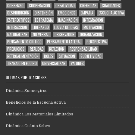
CONSENSO
COOPERACIÓN
CREATIVIDAD
CREENCIAS
CUALIDADES
DESINHIBICIÓN
DISTENSIÓN
EMOCIONES
EMPATÍA
ESCUCHA ACTIVA
ESTEREOTIPOS
ESTRATEGIA
IMAGINACIÓN
INTEGRACIÓN
INTERACCIÓN
LIDERAZGO
LLUVIA DE IDEAS
MOTIVACIÓN
NATURALIZAR
NO VERBAL
OBSERVADOR
ORGANIZACIÓN
PENSAMIENTO CRÍTICO
PENSAMIENTO LATERAL
PERSPECTIVA
PREJUICIOS
REALIDAD
REFLEXIÓN
RESPONSABILIDAD
RETROALIMENTACIÓN
ROLES
SITUACIÓN
SUBJETIVIDAD
TRABAJO EN EQUIPO
UNIVERSALIZAR
VALORES
ÚLTIMAS PUBLICACIONES
Dinámica Sumergirse
Beneficios de la Escucha Activa
Dinámica Los Materiales Limitados
Dinámica Cuánto Sabes