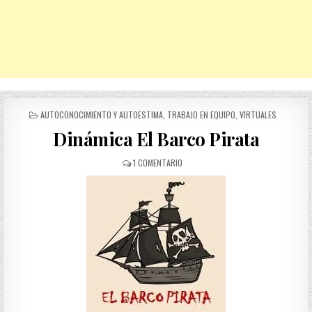
POSTED
AUTOCONOCIMIENTO Y AUTOESTIMA
,
TRABAJO EN EQUIPO
,
VIRTUALES
IN
Dinámica El Barco Pirata
EN
1 COMENTARIO
DINÁMICA
EL
BARCO
PIRATA