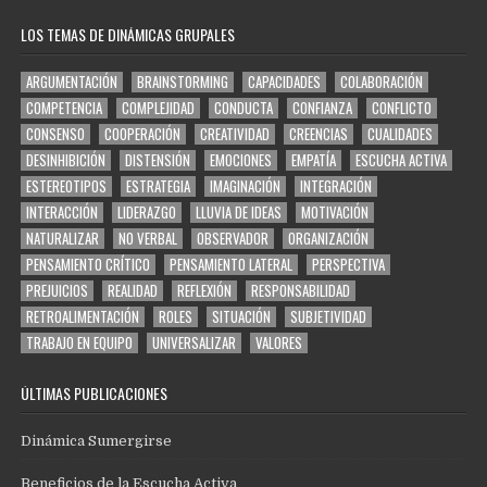
LOS TEMAS DE DINÁMICAS GRUPALES
ARGUMENTACIÓN
BRAINSTORMING
CAPACIDADES
COLABORACIÓN
COMPETENCIA
COMPLEJIDAD
CONDUCTA
CONFIANZA
CONFLICTO
CONSENSO
COOPERACIÓN
CREATIVIDAD
CREENCIAS
CUALIDADES
DESINHIBICIÓN
DISTENSIÓN
EMOCIONES
EMPATÍA
ESCUCHA ACTIVA
ESTEREOTIPOS
ESTRATEGIA
IMAGINACIÓN
INTEGRACIÓN
INTERACCIÓN
LIDERAZGO
LLUVIA DE IDEAS
MOTIVACIÓN
NATURALIZAR
NO VERBAL
OBSERVADOR
ORGANIZACIÓN
PENSAMIENTO CRÍTICO
PENSAMIENTO LATERAL
PERSPECTIVA
PREJUICIOS
REALIDAD
REFLEXIÓN
RESPONSABILIDAD
RETROALIMENTACIÓN
ROLES
SITUACIÓN
SUBJETIVIDAD
TRABAJO EN EQUIPO
UNIVERSALIZAR
VALORES
ÚLTIMAS PUBLICACIONES
Dinámica Sumergirse
Beneficios de la Escucha Activa