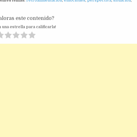
ientes temas:
retroalimentación
,
emociones
,
perspectiva
,
situación
,
loras este contenido?
 una estrella para calificarla!