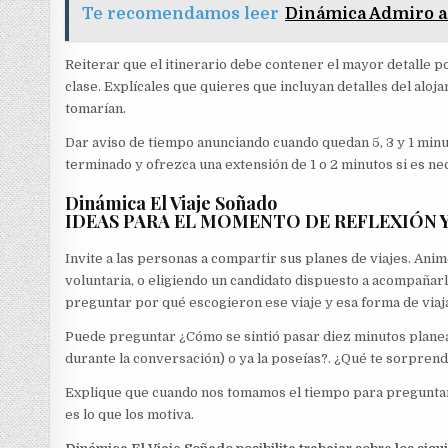
Te recomendamos leer
Dinámica Admiro a
Reiterar que el itinerario debe contener el mayor detalle pos
clase. Explícales que quieres que incluyan detalles del alojam
tomarían.
Dar aviso de tiempo anunciando cuando quedan 5, 3 y 1 minu
terminado y ofrezca una extensión de 1 o 2 minutos si es ne
Dinámica El Viaje Soñado
IDEAS PARA EL MOMENTO DE REFLEXIÓN 
Invite a las personas a compartir sus planes de viajes. Ani
voluntaria, o eligiendo un candidato dispuesto a acompañar
preguntar por qué escogieron ese viaje y esa forma de viaj
Puede preguntar ¿Cómo se sintió pasar diez minutos planea
durante la conversación) o ya la poseías?. ¿Qué te sorpren
Explique que cuando nos tomamos el tiempo para preguntar
es lo que los motiva.