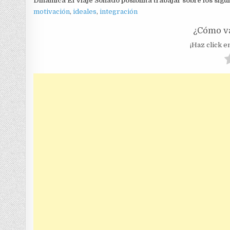
Dinámica El Viaje Soñado posibilita trabajar sobre los sigu
motivación
,
ideales
,
integración
¿Cómo va
¡Haz click en