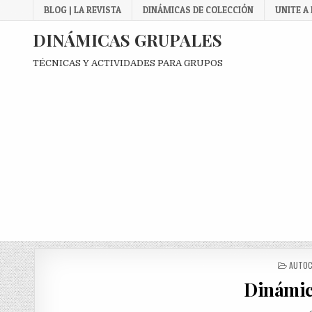
Skip
BLOG | LA REVISTA
DINÁMICAS DE COLECCIÓN
UNITE A
to
content
DINÁMICAS GRUPALES
TÉCNICAS Y ACTIVIDADES PARA GRUPOS
POSTE
AUTOC
IN
Dinámic