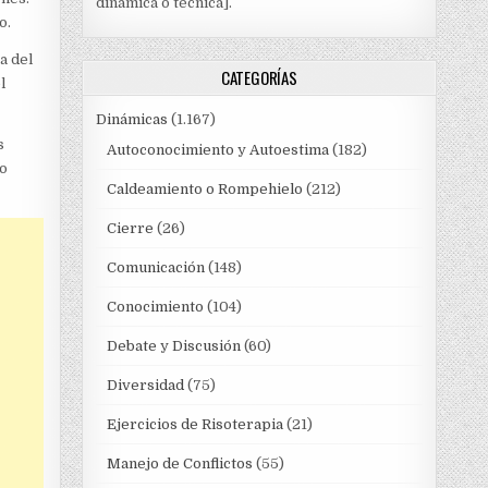
dinámica o técnica].
o.
a del
CATEGORÍAS
l
Dinámicas
(1.167)
s
Autoconocimiento y Autoestima
(182)
po
Caldeamiento o Rompehielo
(212)
Cierre
(26)
Comunicación
(148)
Conocimiento
(104)
Debate y Discusión
(60)
Diversidad
(75)
Ejercicios de Risoterapia
(21)
Manejo de Conflictos
(55)