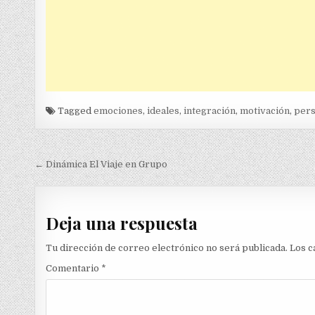
Tagged
emociones
,
ideales
,
integración
,
motivación
,
pers
Navegación
← Dinámica El Viaje en Grupo
de
entradas
Deja una respuesta
Tu dirección de correo electrónico no será publicada.
Los c
Comentario
*