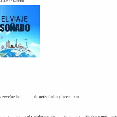
ON
LEAVE A COMMENT
DINÁMICA
EL
VIAJE
SOÑADO
 revelar los deseos de actividades placenteras
nocernos mejor al revelarnos algunos de nuestros ideales y motivaci