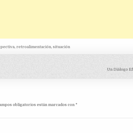
pectiva
,
retroalimentación
,
situación
Un Diálogo E
ampos obligatorios están marcados con
*