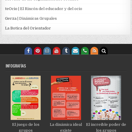
teOcio
| El Rincón del educador y del ocio
Gerza
| Dinámicas Grupales
La Botica del Orientador
INFOGRAFÍAS
El juego de los
La dinámica ideal
El increíble poder de
grupos
existe
los grupos