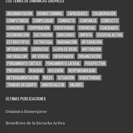
LOS TEMAS DE DINÁMICAS GRUPALES
ARGUMENTACIÓN
BRAINSTORMING
CAPACIDADES
COLABORACIÓN
COMPETENCIA
COMPLEJIDAD
CONDUCTA
CONFIANZA
CONFLICTO
CONSENSO
COOPERACIÓN
CREATIVIDAD
CREENCIAS
CUALIDADES
DESINHIBICIÓN
DISTENSIÓN
EMOCIONES
EMPATÍA
ESCUCHA ACTIVA
ESTEREOTIPOS
ESTRATEGIA
IMAGINACIÓN
INTEGRACIÓN
INTERACCIÓN
LIDERAZGO
LLUVIA DE IDEAS
MOTIVACIÓN
NATURALIZAR
NO VERBAL
OBSERVADOR
ORGANIZACIÓN
PENSAMIENTO CRÍTICO
PENSAMIENTO LATERAL
PERSPECTIVA
PREJUICIOS
REALIDAD
REFLEXIÓN
RESPONSABILIDAD
RETROALIMENTACIÓN
ROLES
SITUACIÓN
SUBJETIVIDAD
TRABAJO EN EQUIPO
UNIVERSALIZAR
VALORES
ÚLTIMAS PUBLICACIONES
Dinámica Sumergirse
Beneficios de la Escucha Activa