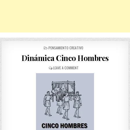
POSTED
PENSAMIENTO CREATIVO
IN
Dinámica Cinco Hombres
ON
LEAVE A COMMENT
DINÁMICA
CINCO
HOMBRES