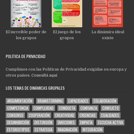
El increíble poder de
El juego de los
La dinámica ideal
los grupos
grupos
existe
POLÍTICA DE PRIVACIDAD
Cumplimos con las Políticas de Privacidad exigidas en europa y
otros países.
Consultá aquí
LOS TEMAS DE DINÁMICAS GRUPALES
ARGUMENTACIÓN
BRAINSTORMING
CAPACIDADES
COLABORACIÓN
COMPETENCIA
COMPLEJIDAD
CONDUCTA
CONFIANZA
CONFLICTO
CONSENSO
COOPERACIÓN
CREATIVIDAD
CREENCIAS
CUALIDADES
DESINHIBICIÓN
DISTENSIÓN
EMOCIONES
EMPATÍA
ESCUCHA ACTIVA
ESTEREOTIPOS
ESTRATEGIA
IMAGINACIÓN
INTEGRACIÓN