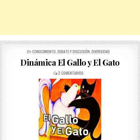
POSTED
CONOCIMIENTO
,
DEBATE Y DISCUSIÓN
,
DIVERSIDAD
IN
Dinámica El Gallo y El Gato
EN
2 COMENTARIOS
DINÁMICA
EL
GALLO
Y
EL
GATO