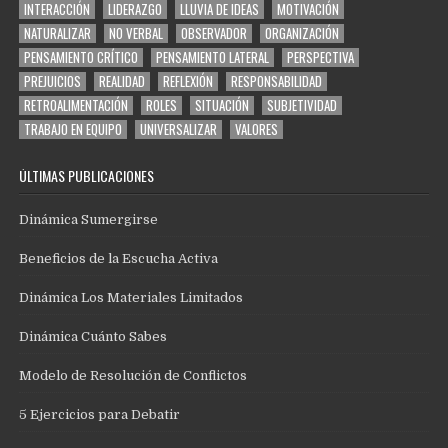
INTERACCIÓN
LIDERAZGO
LLUVIA DE IDEAS
MOTIVACIÓN
NATURALIZAR
NO VERBAL
OBSERVADOR
ORGANIZACIÓN
PENSAMIENTO CRÍTICO
PENSAMIENTO LATERAL
PERSPECTIVA
PREJUICIOS
REALIDAD
REFLEXIÓN
RESPONSABILIDAD
RETROALIMENTACIÓN
ROLES
SITUACIÓN
SUBJETIVIDAD
TRABAJO EN EQUIPO
UNIVERSALIZAR
VALORES
ÚLTIMAS PUBLICACIONES
Dinámica Sumergirse
Beneficios de la Escucha Activa
Dinámica Los Materiales Limitados
Dinámica Cuánto Sabes
Modelo de Resolución de Conflictos
5 Ejercicios para Debatir