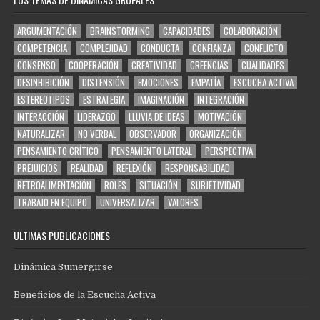
ARGUMENTACIÓN
BRAINSTORMING
CAPACIDADES
COLABORACIÓN
COMPETENCIA
COMPLEJIDAD
CONDUCTA
CONFIANZA
CONFLICTO
CONSENSO
COOPERACIÓN
CREATIVIDAD
CREENCIAS
CUALIDADES
DESINHIBICIÓN
DISTENSIÓN
EMOCIONES
EMPATÍA
ESCUCHA ACTIVA
ESTEREOTIPOS
ESTRATEGIA
IMAGINACIÓN
INTEGRACIÓN
INTERACCIÓN
LIDERAZGO
LLUVIA DE IDEAS
MOTIVACIÓN
NATURALIZAR
NO VERBAL
OBSERVADOR
ORGANIZACIÓN
PENSAMIENTO CRÍTICO
PENSAMIENTO LATERAL
PERSPECTIVA
PREJUICIOS
REALIDAD
REFLEXIÓN
RESPONSABILIDAD
RETROALIMENTACIÓN
ROLES
SITUACIÓN
SUBJETIVIDAD
TRABAJO EN EQUIPO
UNIVERSALIZAR
VALORES
ÚLTIMAS PUBLICACIONES
Dinámica Sumergirse
Beneficios de la Escucha Activa