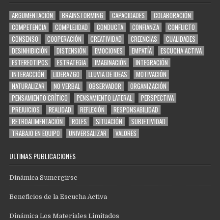
ARGUMENTACIÓN
BRAINSTORMING
CAPACIDADES
COLABORACIÓN
COMPETENCIA
COMPLEJIDAD
CONDUCTA
CONFIANZA
CONFLICTO
CONSENSO
COOPERACIÓN
CREATIVIDAD
CREENCIAS
CUALIDADES
DESINHIBICIÓN
DISTENSIÓN
EMOCIONES
EMPATÍA
ESCUCHA ACTIVA
ESTEREOTIPOS
ESTRATEGIA
IMAGINACIÓN
INTEGRACIÓN
INTERACCIÓN
LIDERAZGO
LLUVIA DE IDEAS
MOTIVACIÓN
NATURALIZAR
NO VERBAL
OBSERVADOR
ORGANIZACIÓN
PENSAMIENTO CRÍTICO
PENSAMIENTO LATERAL
PERSPECTIVA
PREJUICIOS
REALIDAD
REFLEXIÓN
RESPONSABILIDAD
RETROALIMENTACIÓN
ROLES
SITUACIÓN
SUBJETIVIDAD
TRABAJO EN EQUIPO
UNIVERSALIZAR
VALORES
ÚLTIMAS PUBLICACIONES
Dinámica Sumergirse
Beneficios de la Escucha Activa
Dinámica Los Materiales Limitados