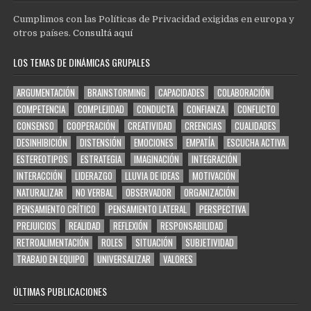
Cumplimos con las Políticas de Privacidad exigidas en europa y
otros países.
Consultá aquí
LOS TEMAS DE DINÁMICAS GRUPALES
ARGUMENTACIÓN
BRAINSTORMING
CAPACIDADES
COLABORACIÓN
COMPETENCIA
COMPLEJIDAD
CONDUCTA
CONFIANZA
CONFLICTO
CONSENSO
COOPERACIÓN
CREATIVIDAD
CREENCIAS
CUALIDADES
DESINHIBICIÓN
DISTENSIÓN
EMOCIONES
EMPATÍA
ESCUCHA ACTIVA
ESTEREOTIPOS
ESTRATEGIA
IMAGINACIÓN
INTEGRACIÓN
INTERACCIÓN
LIDERAZGO
LLUVIA DE IDEAS
MOTIVACIÓN
NATURALIZAR
NO VERBAL
OBSERVADOR
ORGANIZACIÓN
PENSAMIENTO CRÍTICO
PENSAMIENTO LATERAL
PERSPECTIVA
PREJUICIOS
REALIDAD
REFLEXIÓN
RESPONSABILIDAD
RETROALIMENTACIÓN
ROLES
SITUACIÓN
SUBJETIVIDAD
TRABAJO EN EQUIPO
UNIVERSALIZAR
VALORES
ÚLTIMAS PUBLICACIONES