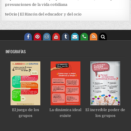
presunciones de la vida cotidiana
teOcio
| El Rincón del educador y del ocio
INFOGRAFÍAS
El juego de los
La dinámica ideal
El increíble poder de
grupos
existe
los grupos