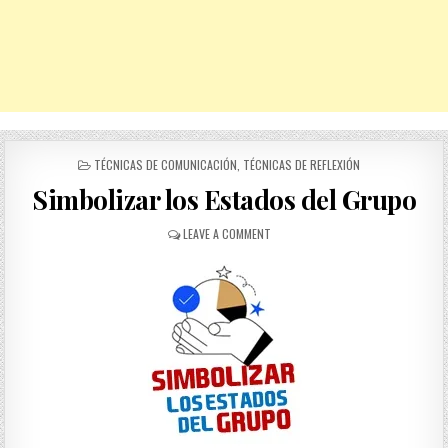
POSTED
TÉCNICAS DE COMUNICACIÓN
,
TÉCNICAS DE REFLEXIÓN
IN
Simbolizar los Estados del Grupo
ON
LEAVE A COMMENT
SIMBOLIZAR
LOS
ESTADOS
DEL
GRUPO