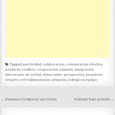
Tagged
asertividad
,
colaboración
,
comunicación efectiva
,
conducta
,
conflicto
,
cooperación
,
empatía
,
integración
,
interacción
,
no verbal
,
observador
,
perspectiva
,
prejuicios
,
respeto
,
retroalimentación
,
situación
,
trabajo en equipo
Navegación
← Dinámica Configurar una Visión
Trabajar bajo presión →
de
entradas