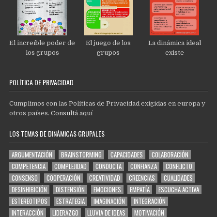
El increíble poder de
El juego de los
La dinámica ideal
los grupos
grupos
existe
POLÍTICA DE PRIVACIDAD
Cumplimos con las Políticas de Privacidad exigidas en europa y
otros países.
Consultá aquí
LOS TEMAS DE DINÁMICAS GRUPALES
ARGUMENTACIÓN
BRAINSTORMING
CAPACIDADES
COLABORACIÓN
COMPETENCIA
COMPLEJIDAD
CONDUCTA
CONFIANZA
CONFLICTO
CONSENSO
COOPERACIÓN
CREATIVIDAD
CREENCIAS
CUALIDADES
DESINHIBICIÓN
DISTENSIÓN
EMOCIONES
EMPATÍA
ESCUCHA ACTIVA
ESTEREOTIPOS
ESTRATEGIA
IMAGINACIÓN
INTEGRACIÓN
INTERACCIÓN
LIDERAZGO
LLUVIA DE IDEAS
MOTIVACIÓN