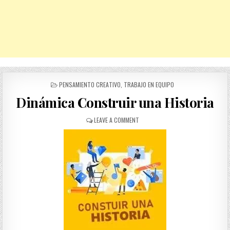
POSTED
PENSAMIENTO CREATIVO
,
TRABAJO EN EQUIPO
IN
Dinámica Construir una Historia
ON
LEAVE A COMMENT
DINÁMICA
CONSTRUIR
UNA
HISTORIA