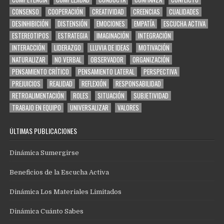
CONSENSO
COOPERACIÓN
CREATIVIDAD
CREENCIAS
CUALIDADES
DESINHIBICIÓN
DISTENSIÓN
EMOCIONES
EMPATÍA
ESCUCHA ACTIVA
ESTEREOTIPOS
ESTRATEGIA
IMAGINACIÓN
INTEGRACIÓN
INTERACCIÓN
LIDERAZGO
LLUVIA DE IDEAS
MOTIVACIÓN
NATURALIZAR
NO VERBAL
OBSERVADOR
ORGANIZACIÓN
PENSAMIENTO CRÍTICO
PENSAMIENTO LATERAL
PERSPECTIVA
PREJUICIOS
REALIDAD
REFLEXIÓN
RESPONSABILIDAD
RETROALIMENTACIÓN
ROLES
SITUACIÓN
SUBJETIVIDAD
TRABAJO EN EQUIPO
UNIVERSALIZAR
VALORES
ÚLTIMAS PUBLICACIONES
Dinámica Sumergirse
Beneficios de la Escucha Activa
Dinámica Los Materiales Limitados
Dinámica Cuánto Sabes