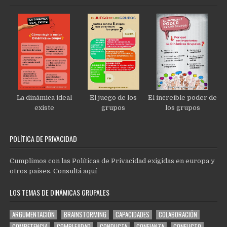
La dinámica ideal
El juego de los
El increíble poder de
existe
grupos
los grupos
POLÍTICA DE PRIVACIDAD
Cumplimos con las Políticas de Privacidad exigidas en europa y
otros países.
Consultá aquí
LOS TEMAS DE DINÁMICAS GRUPALES
ARGUMENTACIÓN
BRAINSTORMING
CAPACIDADES
COLABORACIÓN
COMPETENCIA
COMPLEJIDAD
CONDUCTA
CONFIANZA
CONFLICTO