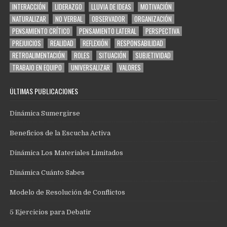
INTERACCIÓN
LIDERAZGO
LLUVIA DE IDEAS
MOTIVACIÓN
NATURALIZAR
NO VERBAL
OBSERVADOR
ORGANIZACIÓN
PENSAMIENTO CRÍTICO
PENSAMIENTO LATERAL
PERSPECTIVA
PREJUICIOS
REALIDAD
REFLEXIÓN
RESPONSABILIDAD
RETROALIMENTACIÓN
ROLES
SITUACIÓN
SUBJETIVIDAD
TRABAJO EN EQUIPO
UNIVERSALIZAR
VALORES
ÚLTIMAS PUBLICACIONES
Dinámica Sumergirse
Beneficios de la Escucha Activa
Dinámica Los Materiales Limitados
Dinámica Cuánto Sabes
Modelo de Resolución de Conflictos
5 Ejercicios para Debatir