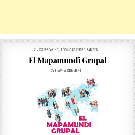
POSTED
ICE BREAKING
,
TÉCNICAS ENERGIZANTES
IN
El Mapamundi Grupal
ON
LEAVE A COMMENT
EL
MAPAMUNDI
GRUPAL