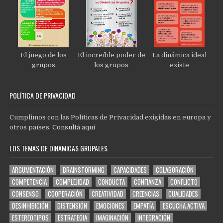
El juego de los
El increíble poder de
La dinámica ideal
grupos
los grupos
existe
POLÍTICA DE PRIVACIDAD
Cumplimos con las Políticas de Privacidad exigidas en europa y
otros países.
Consultá aquí
LOS TEMAS DE DINÁMICAS GRUPALES
ARGUMENTACIÓN
BRAINSTORMING
CAPACIDADES
COLABORACIÓN
COMPETENCIA
COMPLEJIDAD
CONDUCTA
CONFIANZA
CONFLICTO
CONSENSO
COOPERACIÓN
CREATIVIDAD
CREENCIAS
CUALIDADES
DESINHIBICIÓN
DISTENSIÓN
EMOCIONES
EMPATÍA
ESCUCHA ACTIVA
ESTEREOTIPOS
ESTRATEGIA
IMAGINACIÓN
INTEGRACIÓN