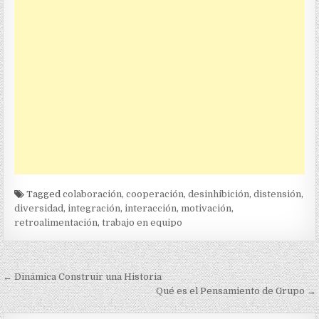
Tagged
colaboración
,
cooperación
,
desinhibición
,
distensión
,
diversidad
,
integración
,
interacción
,
motivación
,
retroalimentación
,
trabajo en equipo
Navegación
← Dinámica Construir una Historia
de
Qué es el Pensamiento de Grupo →
entradas