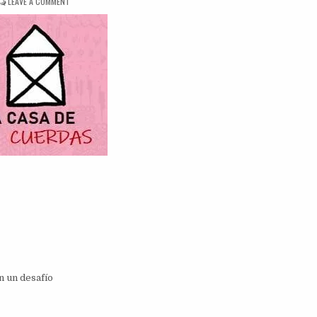
ON
LEAVE A COMMENT
DINÁMICA
LA
CASA
DE
CUERDAS
n un desafío