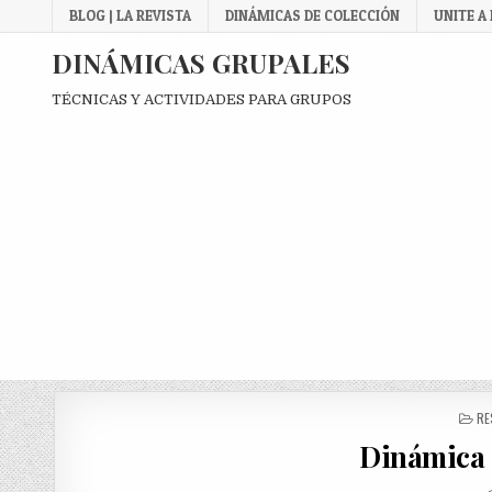
Skip
BLOG | LA REVISTA
DINÁMICAS DE COLECCIÓN
UNITE A
to
content
DINÁMICAS GRUPALES
TÉCNICAS Y ACTIVIDADES PARA GRUPOS
PO
RE
IN
Dinámica 