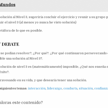
s Mundos
ción al Nivel 3, sugeriría concluir el ejercicio y reunir a su grupo 
 el nivel 3 (al menos yo nunca he visto solución)
táfora de lo que es posible.
Y DEBATE
no se podían resolver?, ¿Por qué?. ¿Por qué continuaron perseverando 
ble una solución al Nivel 3?.
a solución de nivel 3 es (matemáticamente) imposible, ¿Qué nos enseña 
éxito?.
ravesando en su vida, y que desearía tener una solución.
 siguientes temas:
interacción
,
liderazgo
,
conducta
,
situación
,
confianz
loras este contenido?