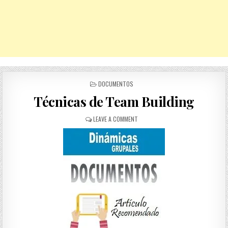
POSTED
DOCUMENTOS
IN
Técnicas de Team Building
ON
LEAVE A COMMENT
TÉCNICAS
DE
TEAM
BUILDING