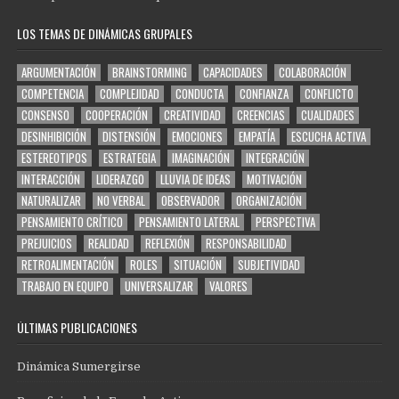
LOS TEMAS DE DINÁMICAS GRUPALES
ARGUMENTACIÓN
BRAINSTORMING
CAPACIDADES
COLABORACIÓN
COMPETENCIA
COMPLEJIDAD
CONDUCTA
CONFIANZA
CONFLICTO
CONSENSO
COOPERACIÓN
CREATIVIDAD
CREENCIAS
CUALIDADES
DESINHIBICIÓN
DISTENSIÓN
EMOCIONES
EMPATÍA
ESCUCHA ACTIVA
ESTEREOTIPOS
ESTRATEGIA
IMAGINACIÓN
INTEGRACIÓN
INTERACCIÓN
LIDERAZGO
LLUVIA DE IDEAS
MOTIVACIÓN
NATURALIZAR
NO VERBAL
OBSERVADOR
ORGANIZACIÓN
PENSAMIENTO CRÍTICO
PENSAMIENTO LATERAL
PERSPECTIVA
PREJUICIOS
REALIDAD
REFLEXIÓN
RESPONSABILIDAD
RETROALIMENTACIÓN
ROLES
SITUACIÓN
SUBJETIVIDAD
TRABAJO EN EQUIPO
UNIVERSALIZAR
VALORES
ÚLTIMAS PUBLICACIONES
Dinámica Sumergirse