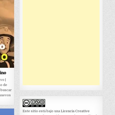
ino
vo |
io de
 buscar
 nuevos
Este sitio está bajo una
Licencia Creative