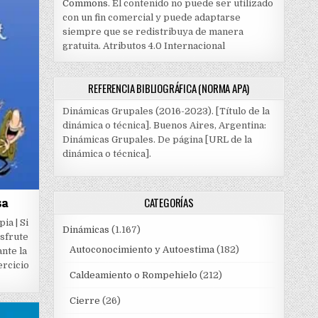
Commons
. El contenido no puede ser utilizado
con un fin comercial y puede adaptarse
siempre que se redistribuya de manera
gratuita. Atributos 4.0 Internacional
REFERENCIA BIBLIOGRÁFICA (NORMA APA)
Dinámicas Grupales (2016-2023). [Título de la
dinámica o técnica]. Buenos Aires, Argentina:
Dinámicas Grupales. De página [URL de la
dinámica o técnica].
CATEGORÍAS
sa
ia | Si
Dinámicas
(1.167)
isfrute
Autoconocimiento y Autoestima
(182)
nte la
ercicio
Caldeamiento o Rompehielo
(212)
Cierre
(26)