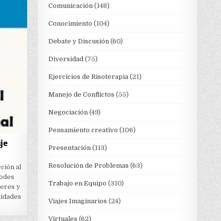
Comunicación
(148)
Conocimiento
(104)
Debate y Discusión
(60)
Diversidad
(75)
Ejercicios de Risoterapia
(21)
Manejo de Conflictos
(55)
Negociación
(49)
Pensamiento creativo
(106)
je
Presentación
(113)
Resolución de Problemas
(63)
ción al
podes
Trabajo en Equipo
(310)
 eres y
lidades
Viajes Imaginarios
(24)
Virtuales
(62)