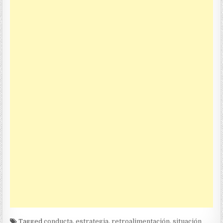
Tagged
conducta
,
estrategia
,
retroalimentación
,
situación