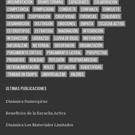
ARGUMENTACIÓN
BRAINSTORMING
CAPACIDADES
COLABORACIÓN
COMPETENCIA
COMPLEJIDAD
CONDUCTA
CONFIANZA
CONFLICTO
CONSENSO
COOPERACIÓN
CREATIVIDAD
CREENCIAS
CUALIDADES
DESINHIBICIÓN
DISTENSIÓN
EMOCIONES
EMPATÍA
ESCUCHA ACTIVA
ESTEREOTIPOS
ESTRATEGIA
IMAGINACIÓN
INTEGRACIÓN
INTERACCIÓN
LIDERAZGO
LLUVIA DE IDEAS
MOTIVACIÓN
NATURALIZAR
NO VERBAL
OBSERVADOR
ORGANIZACIÓN
PENSAMIENTO CRÍTICO
PENSAMIENTO LATERAL
PERSPECTIVA
PREJUICIOS
REALIDAD
REFLEXIÓN
RESPONSABILIDAD
RETROALIMENTACIÓN
ROLES
SITUACIÓN
SUBJETIVIDAD
TRABAJO EN EQUIPO
UNIVERSALIZAR
VALORES
ÚLTIMAS PUBLICACIONES
Dinámica Sumergirse
Beneficios de la Escucha Activa
Dinámica Los Materiales Limitados