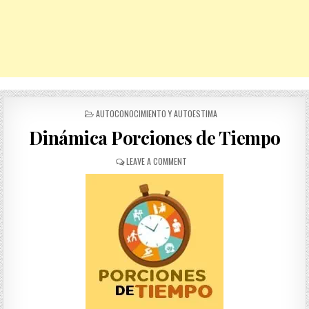
POSTED
AUTOCONOCIMIENTO Y AUTOESTIMA
IN
Dinámica Porciones de Tiempo
ON
LEAVE A COMMENT
DINÁMICA
PORCIONES
DE
TIEMPO