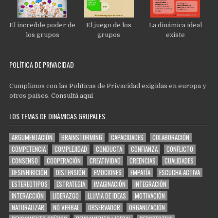
El increíble poder de
El juego de los
La dinámica ideal
los grupos
grupos
existe
POLÍTICA DE PRIVACIDAD
Cumplimos con las Políticas de Privacidad exigidas en europa y
otros países.
Consultá aquí
LOS TEMAS DE DINÁMICAS GRUPALES
ARGUMENTACIÓN
BRAINSTORMING
CAPACIDADES
COLABORACIÓN
COMPETENCIA
COMPLEJIDAD
CONDUCTA
CONFIANZA
CONFLICTO
CONSENSO
COOPERACIÓN
CREATIVIDAD
CREENCIAS
CUALIDADES
DESINHIBICIÓN
DISTENSIÓN
EMOCIONES
EMPATÍA
ESCUCHA ACTIVA
ESTEREOTIPOS
ESTRATEGIA
IMAGINACIÓN
INTEGRACIÓN
INTERACCIÓN
LIDERAZGO
LLUVIA DE IDEAS
MOTIVACIÓN
NATURALIZAR
NO VERBAL
OBSERVADOR
ORGANIZACIÓN