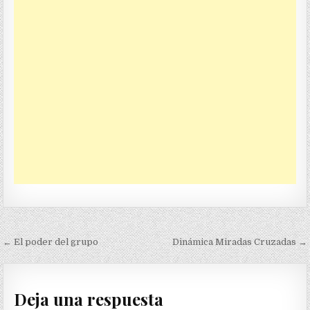
Navegación
← El poder del grupo
Dinámica Miradas Cruzadas →
de
entradas
Deja una respuesta