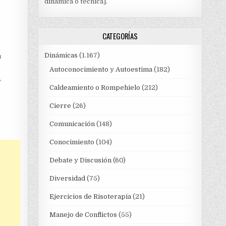
dinámica o técnica].
CATEGORÍAS
Dinámicas
(1.167)
u
Autoconocimiento y Autoestima
(182)
,
Caldeamiento o Rompehielo
(212)
Cierre
(26)
Comunicación
(148)
Conocimiento
(104)
Debate y Discusión
(60)
Diversidad
(75)
Ejercicios de Risoterapia
(21)
Manejo de Conflictos
(55)