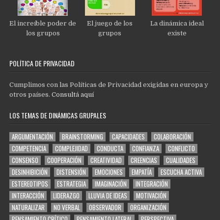
El increíble poder de
El juego de los
La dinámica ideal
los grupos
grupos
existe
POLÍTICA DE PRIVACIDAD
Cumplimos con las Políticas de Privacidad exigidas en europa y
otros países.
Consultá aquí
LOS TEMAS DE DINÁMICAS GRUPALES
ARGUMENTACIÓN
BRAINSTORMING
CAPACIDADES
COLABORACIÓN
COMPETENCIA
COMPLEJIDAD
CONDUCTA
CONFIANZA
CONFLICTO
CONSENSO
COOPERACIÓN
CREATIVIDAD
CREENCIAS
CUALIDADES
DESINHIBICIÓN
DISTENSIÓN
EMOCIONES
EMPATÍA
ESCUCHA ACTIVA
ESTEREOTIPOS
ESTRATEGIA
IMAGINACIÓN
INTEGRACIÓN
INTERACCIÓN
LIDERAZGO
LLUVIA DE IDEAS
MOTIVACIÓN
NATURALIZAR
NO VERBAL
OBSERVADOR
ORGANIZACIÓN
PENSAMIENTO CRÍTICO
PENSAMIENTO LATERAL
PERSPECTIVA