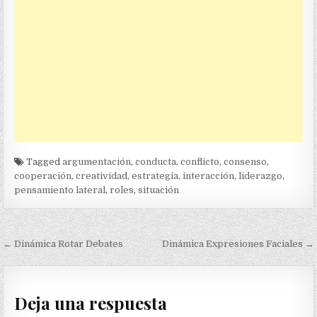
Tagged
argumentación
,
conducta
,
conflicto
,
consenso
,
cooperación
,
creatividad
,
estrategia
,
interacción
,
liderazgo
,
pensamiento lateral
,
roles
,
situación
Navegación
← Dinámica Rotar Debates
Dinámica Expresiones Faciales →
de
entradas
Deja una respuesta