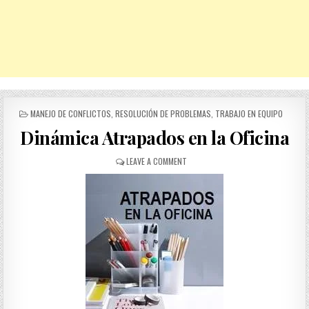
POSTED
MANEJO DE CONFLICTOS
,
RESOLUCIÓN DE PROBLEMAS
,
TRABAJO EN EQUIPO
IN
Dinámica Atrapados en la Oficina
ON
LEAVE A COMMENT
DINÁMICA
ATRAPADOS
EN
LA
OFICINA