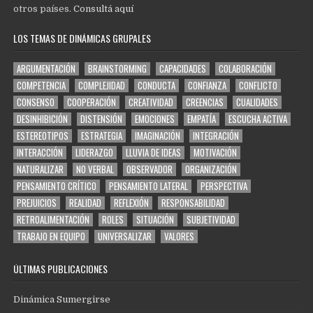
otros países.
Consultá aquí
LOS TEMAS DE DINÁMICAS GRUPALES
ARGUMENTACIÓN
BRAINSTORMING
CAPACIDADES
COLABORACIÓN
COMPETENCIA
COMPLEJIDAD
CONDUCTA
CONFIANZA
CONFLICTO
CONSENSO
COOPERACIÓN
CREATIVIDAD
CREENCIAS
CUALIDADES
DESINHIBICIÓN
DISTENSIÓN
EMOCIONES
EMPATÍA
ESCUCHA ACTIVA
ESTEREOTIPOS
ESTRATEGIA
IMAGINACIÓN
INTEGRACIÓN
INTERACCIÓN
LIDERAZGO
LLUVIA DE IDEAS
MOTIVACIÓN
NATURALIZAR
NO VERBAL
OBSERVADOR
ORGANIZACIÓN
PENSAMIENTO CRÍTICO
PENSAMIENTO LATERAL
PERSPECTIVA
PREJUICIOS
REALIDAD
REFLEXIÓN
RESPONSABILIDAD
RETROALIMENTACIÓN
ROLES
SITUACIÓN
SUBJETIVIDAD
TRABAJO EN EQUIPO
UNIVERSALIZAR
VALORES
ÚLTIMAS PUBLICACIONES
Dinámica Sumergirse