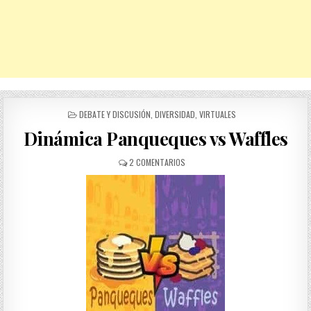
POSTED
DEBATE Y DISCUSIÓN
,
DIVERSIDAD
,
VIRTUALES
IN
Dinámica Panqueques vs Waffles
EN
2 COMENTARIOS
DINÁMICA
PANQUEQUES
VS
WAFFLES