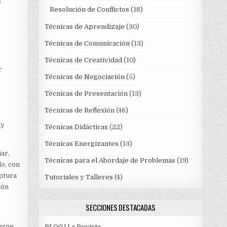
s
Resolución de Conflictos
(18)
Técnicas de Aprendizaje
(30)
Técnicas de Comunicación
(13)
Técnicas de Creatividad
(10)
r
Técnicas de Negociación
(5)
Técnicas de Presentación
(13)
Técnicas de Reflexión
(46)
uy
Técnicas Didácticas
(22)
Técnicas Energizantes
(13)
ar,
Técnicas para el Abordaje de Problemas
(19)
do, con
uptura
Tutoriales y Talleres
(4)
ión
SECCIONES DESTACADAS
naron
BLOG | La Revista