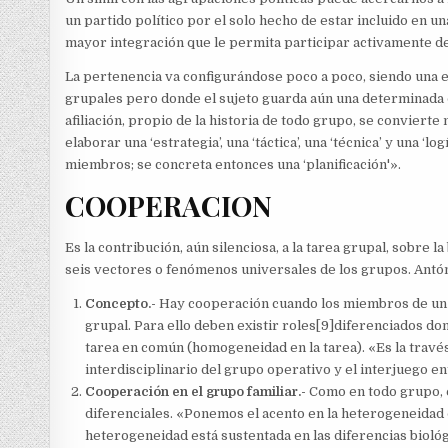
un partido político por el solo hecho de estar incluido en un
mayor integración que le permita participar activamente de
La pertenencia va configurándose poco a poco, siendo una eta
grupales pero donde el sujeto guarda aún una determinada d
afiliación, propio de la historia de todo grupo, se conviert
elaborar una ‘estrategia’, una ‘táctica’, una ‘técnica’ y una ‘
miembros; se concreta entonces una ‘planificación'».
COOPERACION
Es la contribución, aún silenciosa, a la tarea grupal, sobre l
seis vectores o fenómenos universales de los grupos. Ant
Concepto.-
Hay cooperación cuando los miembros de un g
grupal. Para ello deben existir roles[9]diferenciados do
tarea en común (homogeneidad en la tarea). «Es la travé
interdisciplinario del grupo operativo y el interjuego en
Cooperación en el grupo familiar.-
Como en todo grupo, e
diferenciales. «Ponemos el acento en la heterogeneidad 
heterogeneidad está sustentada en las diferencias biológ