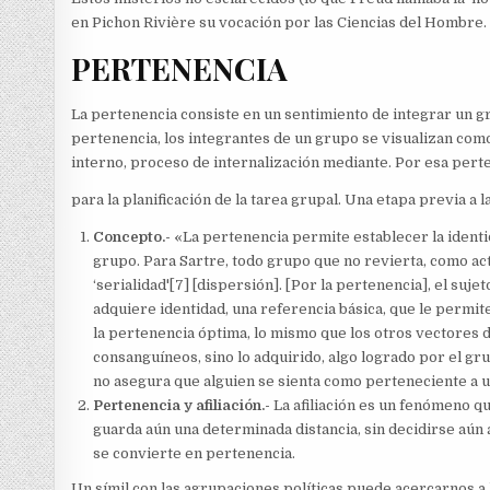
en Pichon Rivière su vocación por las Ciencias del Hombre.
PERTENENCIA
La pertenencia consiste en un sentimiento de integrar un gr
pertenencia, los integrantes de un grupo se visualizan com
interno, proceso de internalización mediante. Por esa perte
para la planificación de la tarea grupal. Una etapa previa a la
Concepto.-
«La pertenencia permite establecer la identi
grupo. Para Sartre, todo grupo que no revierta, como act
‘serialidad'[7] [dispersión]. [Por la pertenencia], el su
adquiere identidad, una referencia básica, que le permit
la pertenencia óptima, lo mismo que los otros vectores d
consanguíneos, sino lo adquirido, algo logrado por el gr
no asegura que alguien se sienta como perteneciente a un
Pertenen
cia y afiliación.-
La afiliación es un fenómeno que
guarda aún una determinada distancia, sin decidirse aún a
se convierte en pertenencia.
Un símil con las agrupaciones políticas puede acercarnos a l