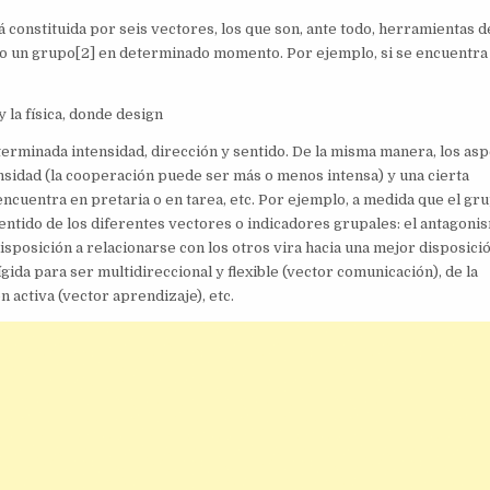
 constituida por seis vectores, los que son, ante todo, herramientas d
o un grupo[2] en determinado momento. Por ejemplo, si se encuentra
 la física, donde design
rminada intensidad, dirección y sentido. De la misma manera, los as
sidad (la cooperación puede ser más o menos intensa) y una cierta
encuentra en pretaria o en tarea, etc. Por ejemplo, a medida que el gr
 sentido de los diferentes vectores o indicadores grupales: el antagoni
disposición a relacionarse con los otros vira hacia una mejor disposici
ígida para ser multidireccional y flexible (vector comunicación), de la
activa (vector aprendizaje), etc.