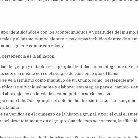
upo identificándose con los acontecimientos y vicisitudes del mismo. 
o tales y al mismo tiempo sienten a los demás incluidos dentro de su 
nencia, puede contar con ellos y
 pertenencia es la afiliación.
dad del grupo y establecer la propia identidad como integrante de es
o, sobre sí mismo corre el peligro de caer en lo que él llama
jeto se ve a sí mismo como miembro de un grupo, como ‘perteneciente’,
e ubicarse situacionalmente y elaborar estrategias para el cambio. Pe
el abordaje, no es lo «dado», como podrían serlo los lazos
upo como tal». Por ejemplo, el sólo hecho de existir lazos consanguíne
a familia.
 se verifica en el comienzo de la historia grupal, y por el cual el sujet
 incluirse totalmente en el grupo. Cuando esto se concreta, la afiliació
a idea de afiliación de Pichon Rivière. Se puede estar simplemente afi