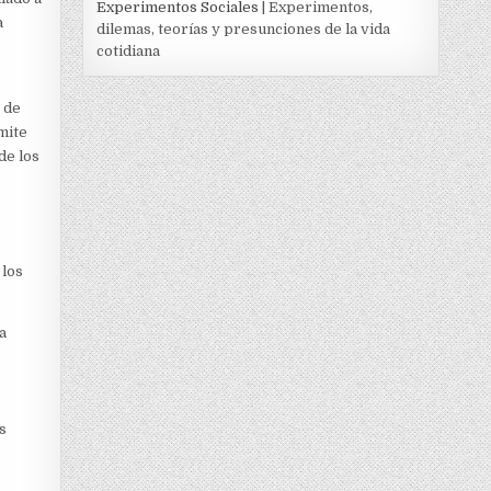
Experimentos Sociales
| Experimentos,
a
dilemas, teorías y presunciones de la vida
cotidiana
 de
mite
de los
 los
a
s