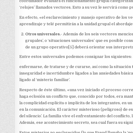
coordinador evaluará el funcionamiento grupal categorizan
‘relojes’ llamados vectores. Esto a su vez le servirá como 
En efecto, «el esclarecimiento y manejo operativo de los v
aprendizaje y telé permitirán a la unidad grupal el abordaj
Otros universales.-
Además de los seis vectores menciona
grupales’, o ‘situaciones universales’ que es posible cons
de un grupo operativo[5] deberá orientar sus interpret
Entre estos universales podemos consignar los siguientes: a
enfermarse, de tratarse y de curarse, así como la situación t
inseguridad e incertidumbre ligados a las ansiedades básicas,
ligado al ‘misterio familiar’.
Respecto de éste último, «una vez iniciado el proceso corre
haga eclosión un conflicto que, conocido por todos, era mante
la complicidad explícita o implícita de los integrantes, en 
en la comunicación. El carácter misterioso (peligroso) de 
del silencio’. La familia vive el enfrentamiento del conflicto
Además, ese acontecimiento secreto, sea cual fuera su signif
Estos misterios no esclarecidos (lo que Freud llamaba la ‘n