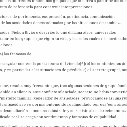
do los diferentes fenómenos grupales que observa a partir de los sei
punto de referencia para construir interpretaciones.
ectores de pertenencia, cooperación, pertinencia, comunicación,
e de las ansiedades desencadenadas por las situaciones de cambio».
dos, Pichon Rivière describe lo que él llama otros ‘universales
tatar en los grupos, que rigen su vida, y hacia los cuales el coordinado
aciones
) las fantasías de
riangular sostenida por la teoría del vínculo[6]; b) los sentimientos de
 y en particular a las situaciones de pérdida; c) el ‘secreto grupal’, m
ctor, resulta muy frecuente que, tras algunas sesiones de grupo famili
nido en silencio. Este conflicto silenciado, secreto, se había converti
un ‘misterio familiar’, generador de ansiedades, provocándose así una r
esta situación se ve permanentemente realimentado por esa ‘conspirac
, la desocultación, como una catástrofe y se resiste al esclarecimiento».
icado real, se carga con sentimientos y fantasías de culpabilidad.
ovela familiar’) fueron, precisamente, una de las razones que determi