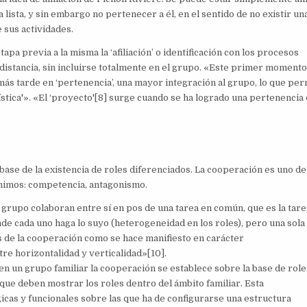
a lista, y sin embargo no pertenecer a él, en el sentido de no existir un
 sus actividades.
pa previa a la misma la ‘afiliación’ o identificación con los procesos
istancia, sin incluirse totalmente en el grupo. «Este primer momento
e más tarde en ‘pertenencia’, una mayor integración al grupo, lo que per
logística'». «El ‘proyecto'[8] surge cuando se ha logrado una pertenencia 
a base de la existencia de roles diferenciados. La cooperación es uno de
ónimos: competencia, antagonismo.
rupo colaboran entre sí en pos de una tarea en común, que es la tare
nde cada uno haga lo suyo (heterogeneidad en los roles), pero una sola
s de la cooperación como se hace manifiesto en carácter
tre horizontalidad y verticalidad»[10].
n un grupo familiar la cooperación se establece sobre la base de role
que deben mostrar los roles dentro del ámbito familiar. Esta
icas y funcionales sobre las que ha de configurarse una estructura