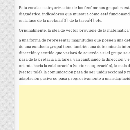
Esta escala o categorización de los fenómenos grupales está
diagnóstico, indicadores que muestra cómo está funcionand
en la fase de la pretaria[3], de la tarea[4], etc.
Originalmente, la idea de vector proviene de la matemática y
a una forma de representar magnitudes que poseen una dete
de una conducta grupal tiene también una determinada inten
dirección y sentido que variará de acuerdo a si el grupo se 
pasa de la pretaria a la tarea, van cambiando la dirección y
orienta hacia la colaboración (vector cooperación), la mala 
(vector telé), la comunicación pasa de ser unidireccional y r
adaptación pasiva se pasa progresivamente a una adaptación 