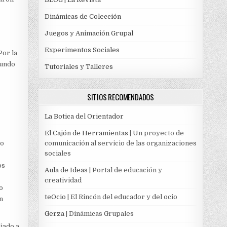
Dinámicas de Colección
Juegos y Animación Grupal
Experimentos Sociales
Por la
mundo
Tutoriales y Talleres
SITIOS RECOMENDADOS
e
La Botica del Orientador
El Cajón de Herramientas
| Un proyecto de
ro
comunicación al servicio de las organizaciones
sociales
os
Aula de Ideas
| Portal de educación y
creatividad
o
teOcio
| El Rincón del educador y del ocio
n
Gerza
| Dinámicas Grupales
liado a