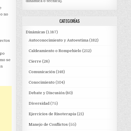
dinámica o técnica].
e
 o no
CATEGORÍAS
Dinámicas
(1.167)
Autoconocimiento y Autoestima
(182)
pectos
Caldeamiento o Rompehielo
(212)
upo
smo se
Cierre
(26)
ón
Comunicación
(148)
Conocimiento
(104)
Debate y Discusión
(60)
Diversidad
(75)
Ejercicios de Risoterapia
(21)
Manejo de Conflictos
(55)