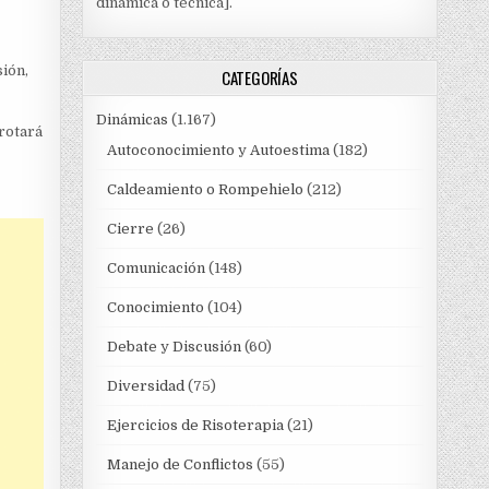
dinámica o técnica].
sión,
CATEGORÍAS
Dinámicas
(1.167)
rotará
Autoconocimiento y Autoestima
(182)
Caldeamiento o Rompehielo
(212)
Cierre
(26)
Comunicación
(148)
Conocimiento
(104)
Debate y Discusión
(60)
Diversidad
(75)
Ejercicios de Risoterapia
(21)
Manejo de Conflictos
(55)