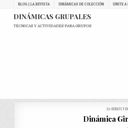
Skip
BLOG | LA REVISTA
DINÁMICAS DE COLECCIÓN
UNITE A
to
content
DINÁMICAS GRUPALES
TÉCNICAS Y ACTIVIDADES PARA GRUPOS
POSTED
DEBATE Y D
IN
Dinámica Gi