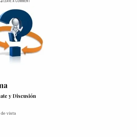
ON
LEAVE A COMMENT
DINÁMICA
GIRANDO
SOBRE
UN
DILEMA
ma
ate y Discusión
 de vista