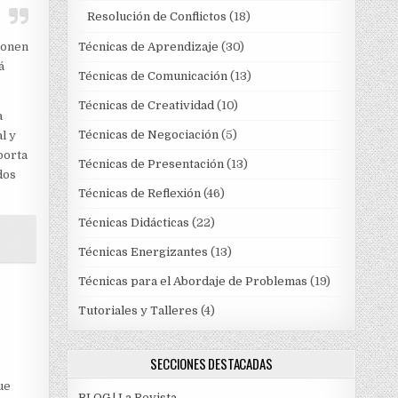
Resolución de Conflictos
(18)
Técnicas de Aprendizaje
(30)
ionen
á
Técnicas de Comunicación
(13)
Técnicas de Creatividad
(10)
a
Técnicas de Negociación
(5)
l y
porta
Técnicas de Presentación
(13)
dos
Técnicas de Reflexión
(46)
Técnicas Didácticas
(22)
Técnicas Energizantes
(13)
Técnicas para el Abordaje de Problemas
(19)
Tutoriales y Talleres
(4)
SECCIONES DESTACADAS
ue
BLOG | La Revista