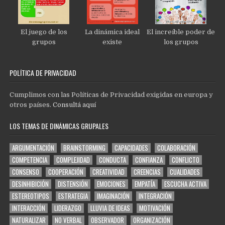
El juego de los
La dinámica ideal
El increíble poder de
grupos
existe
los grupos
POLÍTICA DE PRIVACIDAD
Cumplimos con las Políticas de Privacidad exigidas en europa y
otros países.
Consultá aquí
LOS TEMAS DE DINÁMICAS GRUPALES
ARGUMENTACIÓN
BRAINSTORMING
CAPACIDADES
COLABORACIÓN
COMPETENCIA
COMPLEJIDAD
CONDUCTA
CONFIANZA
CONFLICTO
CONSENSO
COOPERACIÓN
CREATIVIDAD
CREENCIAS
CUALIDADES
DESINHIBICIÓN
DISTENSIÓN
EMOCIONES
EMPATÍA
ESCUCHA ACTIVA
ESTEREOTIPOS
ESTRATEGIA
IMAGINACIÓN
INTEGRACIÓN
INTERACCIÓN
LIDERAZGO
LLUVIA DE IDEAS
MOTIVACIÓN
NATURALIZAR
NO VERBAL
OBSERVADOR
ORGANIZACIÓN