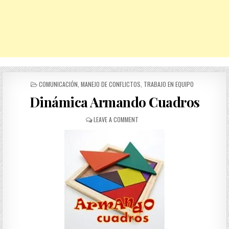
POSTED
COMUNICACIÓN
,
MANEJO DE CONFLICTOS
,
TRABAJO EN EQUIPO
IN
Dinámica Armando Cuadros
ON
LEAVE A COMMENT
DINÁMICA
ARMANDO
CUADROS