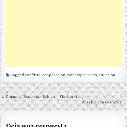
Tagged
conflicto
,
cooperación
,
estrategia
,
roles
,
situación
Navegación
← Dinámica Explosión Estelar – Starbursting
de
Acertijo con Fósforos →
entradas
Deja una respuesta