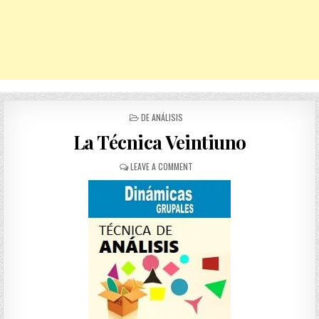
POSTED
DE ANÁLISIS
IN
La Técnica Veintiuno
ON
LEAVE A COMMENT
LA
TÉCNICA
VEINTIUNO