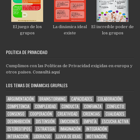
El juego de los
La dinámica ideal
El increíble poder de
grupos
existe
los grupos
POLÍTICA DE PRIVACIDAD
Cumplimos con las Políticas de Privacidad exigidas en europa y
otros países.
Consultá aquí
LOS TEMAS DE DINÁMICAS GRUPALES
ARGUMENTACIÓN
BRAINSTORMING
CAPACIDADES
COLABORACIÓN
COMPETENCIA
COMPLEJIDAD
CONDUCTA
CONFIANZA
CONFLICTO
CONSENSO
COOPERACIÓN
CREATIVIDAD
CREENCIAS
CUALIDADES
DESINHIBICIÓN
DISTENSIÓN
EMOCIONES
EMPATÍA
ESCUCHA ACTIVA
ESTEREOTIPOS
ESTRATEGIA
IMAGINACIÓN
INTEGRACIÓN
INTERACCIÓN
LIDERAZGO
LLUVIA DE IDEAS
MOTIVACIÓN