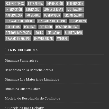
ESTEREOTIPOS
ESTRATEGIA
IMAGINACIÓN
INTEGRACIÓN
INTERACCIÓN
LIDERAZGO
LLUVIA DE IDEAS
MOTIVACIÓN
NATURALIZAR
NO VERBAL
OBSERVADOR
ORGANIZACIÓN
PENSAMIENTO CRÍTICO
PENSAMIENTO LATERAL
PERSPECTIVA
PREJUICIOS
REALIDAD
REFLEXIÓN
RESPONSABILIDAD
RETROALIMENTACIÓN
ROLES
SITUACIÓN
SUBJETIVIDAD
TRABAJO EN EQUIPO
UNIVERSALIZAR
VALORES
ÚLTIMAS PUBLICACIONES
Dinámica Sumergirse
Beneficios de la Escucha Activa
Dinámica Los Materiales Limitados
Dinámica Cuánto Sabes
Modelo de Resolución de Conflictos
5 Ejercicios para Debatir