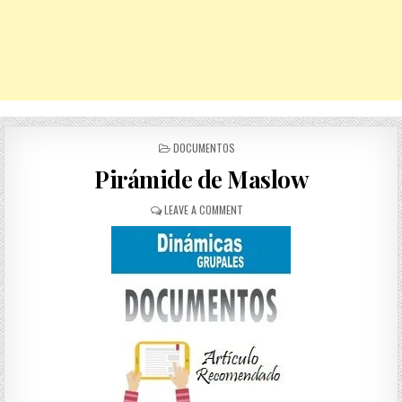
POSTED
DOCUMENTOS
IN
Pirámide de Maslow
ON
LEAVE A COMMENT
PIRÁMIDE
DE
MASLOW