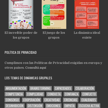
El increíble poder de
El juego de los
La dinámica ideal
los grupos
grupos
existe
POLÍTICA DE PRIVACIDAD
Cumplimos con las Políticas de Privacidad exigidas en europa y
otros países.
Consultá aquí
LOS TEMAS DE DINÁMICAS GRUPALES
ARGUMENTACIÓN
BRAINSTORMING
CAPACIDADES
COLABORACIÓN
COMPETENCIA
COMPLEJIDAD
CONDUCTA
CONFIANZA
CONFLICTO
CONSENSO
COOPERACIÓN
CREATIVIDAD
CREENCIAS
CUALIDADES
DESINHIBICIÓN
DISTENSIÓN
EMOCIONES
EMPATÍA
ESCUCHA ACTIVA