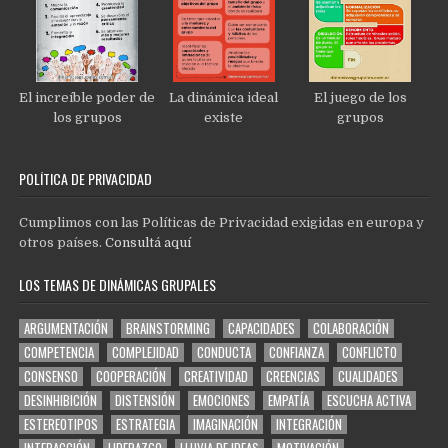
El increíble poder de
La dinámica ideal
El juego de los
los grupos
existe
grupos
POLÍTICA DE PRIVACIDAD
Cumplimos con las Políticas de Privacidad exigidas en europa y
otros países.
Consultá aquí
LOS TEMAS DE DINÁMICAS GRUPALES
ARGUMENTACIÓN
BRAINSTORMING
CAPACIDADES
COLABORACIÓN
COMPETENCIA
COMPLEJIDAD
CONDUCTA
CONFIANZA
CONFLICTO
CONSENSO
COOPERACIÓN
CREATIVIDAD
CREENCIAS
CUALIDADES
DESINHIBICIÓN
DISTENSIÓN
EMOCIONES
EMPATÍA
ESCUCHA ACTIVA
ESTEREOTIPOS
ESTRATEGIA
IMAGINACIÓN
INTEGRACIÓN