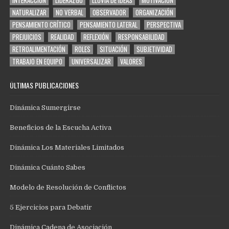
INTERACCIÓN
LIDERAZGO
LLUVIA DE IDEAS
MOTIVACIÓN
NATURALIZAR
NO VERBAL
OBSERVADOR
ORGANIZACIÓN
PENSAMIENTO CRÍTICO
PENSAMIENTO LATERAL
PERSPECTIVA
PREJUICIOS
REALIDAD
REFLEXIÓN
RESPONSABILIDAD
RETROALIMENTACIÓN
ROLES
SITUACIÓN
SUBJETIVIDAD
TRABAJO EN EQUIPO
UNIVERSALIZAR
VALORES
ÚLTIMAS PUBLICACIONES
Dinámica Sumergirse
Beneficios de la Escucha Activa
Dinámica Los Materiales Limitados
Dinámica Cuánto Sabes
Modelo de Resolución de Conflictos
5 Ejercicios para Debatir
Dinámica Cadena de Asociación