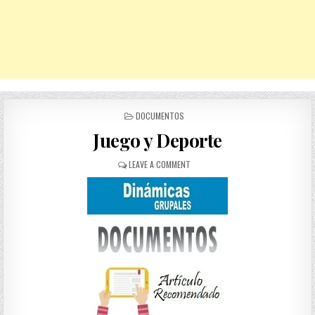
POSTED
DOCUMENTOS
IN
Juego y Deporte
ON
LEAVE A COMMENT
JUEGO
Y
DEPORTE