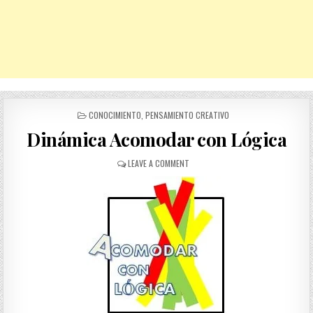
POSTED
CONOCIMIENTO
,
PENSAMIENTO CREATIVO
IN
Dinámica Acomodar con Lógica
ON
LEAVE A COMMENT
DINÁMICA
ACOMODAR
CON
LÓGICA