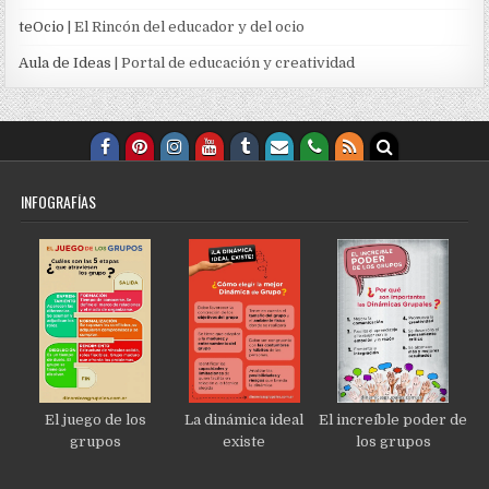
teOcio
| El Rincón del educador y del ocio
Aula de Ideas
| Portal de educación y creatividad
INFOGRAFÍAS
El juego de los
La dinámica ideal
El increíble poder de
grupos
existe
los grupos