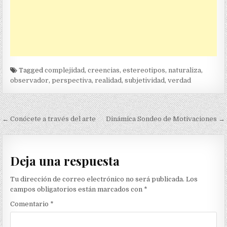
Tagged
complejidad
,
creencias
,
estereotipos
,
naturaliza
,
observador
,
perspectiva
,
realidad
,
subjetividad
,
verdad
Navegación
← Conócete a través del arte
Dinámica Sondeo de Motivaciones →
de
entradas
Deja una respuesta
Tu dirección de correo electrónico no será publicada.
Los
campos obligatorios están marcados con
*
Comentario
*