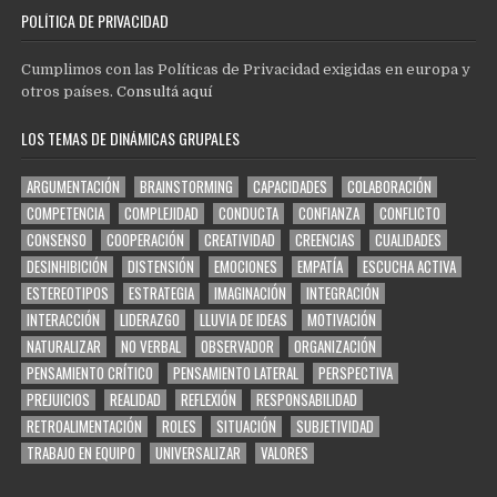
POLÍTICA DE PRIVACIDAD
Cumplimos con las Políticas de Privacidad exigidas en europa y
otros países.
Consultá aquí
LOS TEMAS DE DINÁMICAS GRUPALES
ARGUMENTACIÓN
BRAINSTORMING
CAPACIDADES
COLABORACIÓN
COMPETENCIA
COMPLEJIDAD
CONDUCTA
CONFIANZA
CONFLICTO
CONSENSO
COOPERACIÓN
CREATIVIDAD
CREENCIAS
CUALIDADES
DESINHIBICIÓN
DISTENSIÓN
EMOCIONES
EMPATÍA
ESCUCHA ACTIVA
ESTEREOTIPOS
ESTRATEGIA
IMAGINACIÓN
INTEGRACIÓN
INTERACCIÓN
LIDERAZGO
LLUVIA DE IDEAS
MOTIVACIÓN
NATURALIZAR
NO VERBAL
OBSERVADOR
ORGANIZACIÓN
PENSAMIENTO CRÍTICO
PENSAMIENTO LATERAL
PERSPECTIVA
PREJUICIOS
REALIDAD
REFLEXIÓN
RESPONSABILIDAD
RETROALIMENTACIÓN
ROLES
SITUACIÓN
SUBJETIVIDAD
TRABAJO EN EQUIPO
UNIVERSALIZAR
VALORES