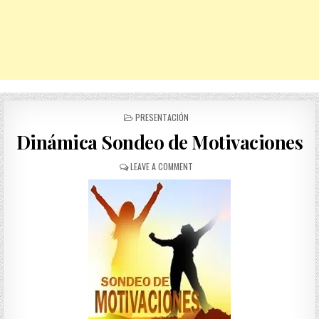
POSTED
PRESENTACIÓN
IN
Dinámica Sondeo de Motivaciones
ON
LEAVE A COMMENT
DINÁMICA
SONDEO
DE
MOTIVACIONES