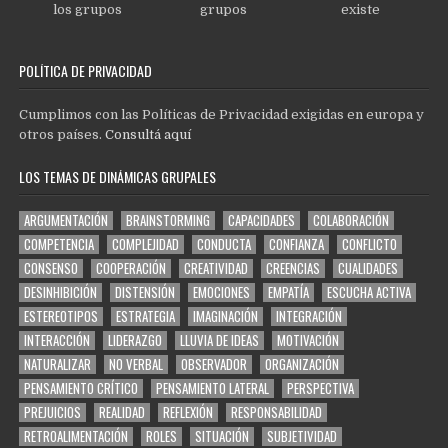
los grupos
grupos
existe
POLÍTICA DE PRIVACIDAD
Cumplimos con las Políticas de Privacidad exigidas en europa y
otros países.
Consultá aquí
LOS TEMAS DE DINÁMICAS GRUPALES
ARGUMENTACIÓN
BRAINSTORMING
CAPACIDADES
COLABORACIÓN
COMPETENCIA
COMPLEJIDAD
CONDUCTA
CONFIANZA
CONFLICTO
CONSENSO
COOPERACIÓN
CREATIVIDAD
CREENCIAS
CUALIDADES
DESINHIBICIÓN
DISTENSIÓN
EMOCIONES
EMPATÍA
ESCUCHA ACTIVA
ESTEREOTIPOS
ESTRATEGIA
IMAGINACIÓN
INTEGRACIÓN
INTERACCIÓN
LIDERAZGO
LLUVIA DE IDEAS
MOTIVACIÓN
NATURALIZAR
NO VERBAL
OBSERVADOR
ORGANIZACIÓN
PENSAMIENTO CRÍTICO
PENSAMIENTO LATERAL
PERSPECTIVA
PREJUICIOS
REALIDAD
REFLEXIÓN
RESPONSABILIDAD
RETROALIMENTACIÓN
ROLES
SITUACIÓN
SUBJETIVIDAD