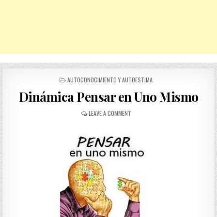
POSTED
AUTOCONOCIMIENTO Y AUTOESTIMA
IN
Dinámica Pensar en Uno Mismo
ON
LEAVE A COMMENT
DINÁMICA
PENSAR
EN
UNO
MISMO