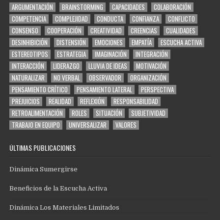
ARGUMENTACIÓN
BRAINSTORMING
CAPACIDADES
COLABORACIÓN
COMPETENCIA
COMPLEJIDAD
CONDUCTA
CONFIANZA
CONFLICTO
CONSENSO
COOPERACIÓN
CREATIVIDAD
CREENCIAS
CUALIDADES
DESINHIBICIÓN
DISTENSIÓN
EMOCIONES
EMPATÍA
ESCUCHA ACTIVA
ESTEREOTIPOS
ESTRATEGIA
IMAGINACIÓN
INTEGRACIÓN
INTERACCIÓN
LIDERAZGO
LLUVIA DE IDEAS
MOTIVACIÓN
NATURALIZAR
NO VERBAL
OBSERVADOR
ORGANIZACIÓN
PENSAMIENTO CRÍTICO
PENSAMIENTO LATERAL
PERSPECTIVA
PREJUICIOS
REALIDAD
REFLEXIÓN
RESPONSABILIDAD
RETROALIMENTACIÓN
ROLES
SITUACIÓN
SUBJETIVIDAD
TRABAJO EN EQUIPO
UNIVERSALIZAR
VALORES
ÚLTIMAS PUBLICACIONES
Dinámica Sumergirse
Beneficios de la Escucha Activa
Dinámica Los Materiales Limitados