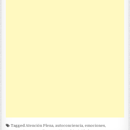
Tagged
Atención Plena
,
autoconciencia
,
emociones
,