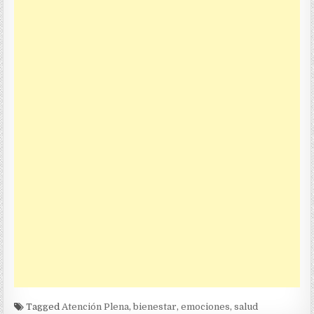
Tagged
Atención Plena
,
bienestar
,
emociones
,
salud