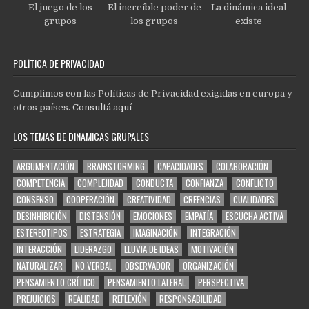
El juego de los
El increíble poder de
La dinámica ideal
grupos
los grupos
existe
POLÍTICA DE PRIVACIDAD
Cumplimos con las Políticas de Privacidad exigidas en europa y
otros países.
Consultá aquí
LOS TEMAS DE DINÁMICAS GRUPALES
ARGUMENTACIÓN
BRAINSTORMING
CAPACIDADES
COLABORACIÓN
COMPETENCIA
COMPLEJIDAD
CONDUCTA
CONFIANZA
CONFLICTO
CONSENSO
COOPERACIÓN
CREATIVIDAD
CREENCIAS
CUALIDADES
DESINHIBICIÓN
DISTENSIÓN
EMOCIONES
EMPATÍA
ESCUCHA ACTIVA
ESTEREOTIPOS
ESTRATEGIA
IMAGINACIÓN
INTEGRACIÓN
INTERACCIÓN
LIDERAZGO
LLUVIA DE IDEAS
MOTIVACIÓN
NATURALIZAR
NO VERBAL
OBSERVADOR
ORGANIZACIÓN
PENSAMIENTO CRÍTICO
PENSAMIENTO LATERAL
PERSPECTIVA
PREJUICIOS
REALIDAD
REFLEXIÓN
RESPONSABILIDAD