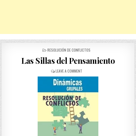
POSTED
RESOLUCIÓN DE CONFLICTOS
IN
Las Sillas del Pensamiento
ON
LEAVE A COMMENT
LAS
SILLAS
DEL
PENSAMIENTO