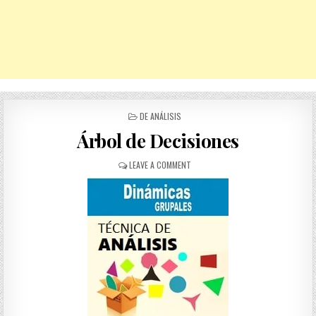
POSTED
DE ANÁLISIS
IN
Árbol de Decisiones
ON
LEAVE A COMMENT
ÁRBOL
DE
DECISIONES