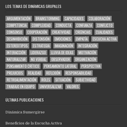
LOS TEMAS DE DINÁMICAS GRUPALES
ARGUMENTACIÓN
BRAINSTORMING
CAPACIDADES
COLABORACIÓN
COMPETENCIA
COMPLEJIDAD
CONDUCTA
CONFIANZA
CONFLICTO
CONSENSO
COOPERACIÓN
CREATIVIDAD
CREENCIAS
CUALIDADES
DESINHIBICIÓN
DISTENSIÓN
EMOCIONES
EMPATÍA
ESCUCHA ACTIVA
ESTEREOTIPOS
ESTRATEGIA
IMAGINACIÓN
INTEGRACIÓN
INTERACCIÓN
LIDERAZGO
LLUVIA DE IDEAS
MOTIVACIÓN
NATURALIZAR
NO VERBAL
OBSERVADOR
ORGANIZACIÓN
PENSAMIENTO CRÍTICO
PENSAMIENTO LATERAL
PERSPECTIVA
PREJUICIOS
REALIDAD
REFLEXIÓN
RESPONSABILIDAD
RETROALIMENTACIÓN
ROLES
SITUACIÓN
SUBJETIVIDAD
TRABAJO EN EQUIPO
UNIVERSALIZAR
VALORES
ÚLTIMAS PUBLICACIONES
Dinámica Sumergirse
Beneficios de la Escucha Activa