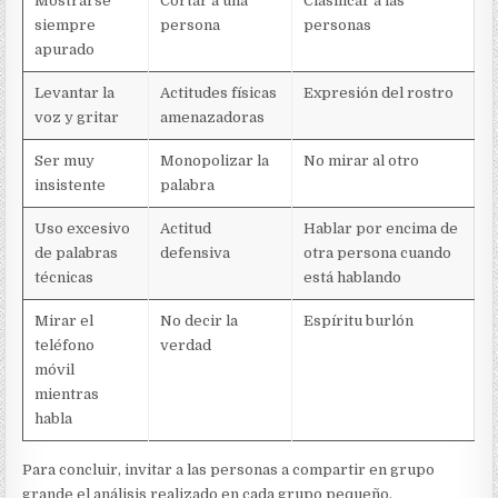
Mostrarse
Cortar a una
Clasificar a las
siempre
persona
personas
apurado
Levantar la
Actitudes físicas
Expresión del rostro
voz y gritar
amenazadoras
Ser muy
Monopolizar la
No mirar al otro
insistente
palabra
Uso excesivo
Actitud
Hablar por encima de
de palabras
defensiva
otra persona cuando
técnicas
está hablando
Mirar el
No decir la
Espíritu burlón
teléfono
verdad
móvil
mientras
habla
Para concluir, invitar a las personas a compartir en grupo
grande el análisis realizado en cada grupo pequeño.