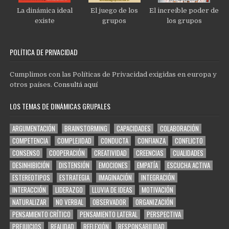
La dinámica ideal
El juego de los
El increíble poder de
existe
grupos
los grupos
POLÍTICA DE PRIVACIDAD
Cumplimos con las Políticas de Privacidad exigidas en europa y
otros países.
Consultá aquí
LOS TEMAS DE DINÁMICAS GRUPALES
ARGUMENTACIÓN
BRAINSTORMING
CAPACIDADES
COLABORACIÓN
COMPETENCIA
COMPLEJIDAD
CONDUCTA
CONFIANZA
CONFLICTO
CONSENSO
COOPERACIÓN
CREATIVIDAD
CREENCIAS
CUALIDADES
DESINHIBICIÓN
DISTENSIÓN
EMOCIONES
EMPATÍA
ESCUCHA ACTIVA
ESTEREOTIPOS
ESTRATEGIA
IMAGINACIÓN
INTEGRACIÓN
INTERACCIÓN
LIDERAZGO
LLUVIA DE IDEAS
MOTIVACIÓN
NATURALIZAR
NO VERBAL
OBSERVADOR
ORGANIZACIÓN
PENSAMIENTO CRÍTICO
PENSAMIENTO LATERAL
PERSPECTIVA
PREJUICIOS
REALIDAD
REFLEXIÓN
RESPONSABILIDAD