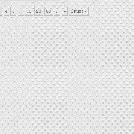
3
4
5
...
10
20
30
...
»
Última »