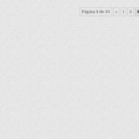
Página 3 de 35
«
1
2