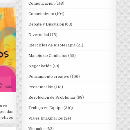
Comunicación
(148)
Conocimiento
(104)
Debate y Discusión
(60)
Diversidad
(75)
Ejercicios de Risoterapia
(21)
Manejo de Conflictos
(55)
Negociación
(49)
Pensamiento creativo
(106)
Presentación
(113)
Resolución de Problemas
(63)
s es
Trabajo en Equipo
(310)
 puedan
bjetivos
Viajes Imaginarios
(24)
Virtuales
(62)