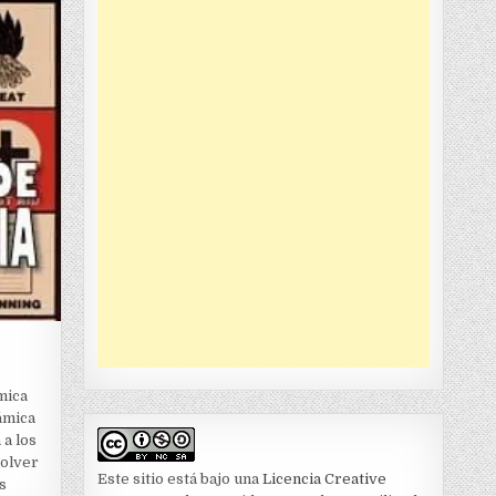
mica
ámica
a los
solver
Este sitio está bajo una
Licencia Creative
s