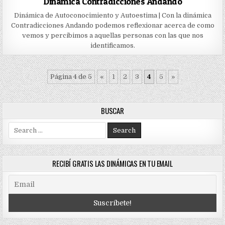
Dinámica Contradicciones Andando
Dinámica de Autoconocimiento y Autoestima | Con la dinámica
Contradicciones Andando podemos reflexionar acerca de como
vemos y percibimos a aquellas personas con las que nos
identificamos.
Página 4 de 5
«
1
2
3
4
5
»
BUSCAR
Search
for:
RECIBÍ GRATIS LAS DINÁMICAS EN TU EMAIL