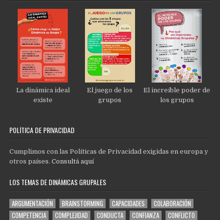
La dinámica ideal
El juego de los
El increíble poder de
existe
grupos
los grupos
POLÍTICA DE PRIVACIDAD
Cumplimos con las Políticas de Privacidad exigidas en europa y
otros países.
Consultá aquí
LOS TEMAS DE DINÁMICAS GRUPALES
ARGUMENTACIÓN
BRAINSTORMING
CAPACIDADES
COLABORACIÓN
COMPETENCIA
COMPLEJIDAD
CONDUCTA
CONFIANZA
CONFLICTO