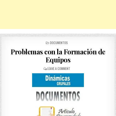
POSTED
DOCUMENTOS
IN
Problemas con la Formación de
Equipos
ON
LEAVE A COMMENT
PROBLEMAS
CON
LA
FORMACIÓN
DE
EQUIPOS