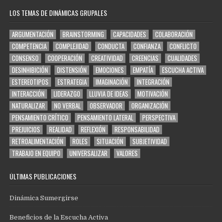
LOS TEMAS DE DINÁMICAS GRUPALES
ARGUMENTACIÓN
BRAINSTORMING
CAPACIDADES
COLABORACIÓN
COMPETENCIA
COMPLEJIDAD
CONDUCTA
CONFIANZA
CONFLICTO
CONSENSO
COOPERACIÓN
CREATIVIDAD
CREENCIAS
CUALIDADES
DESINHIBICIÓN
DISTENSIÓN
EMOCIONES
EMPATÍA
ESCUCHA ACTIVA
ESTEREOTIPOS
ESTRATEGIA
IMAGINACIÓN
INTEGRACIÓN
INTERACCIÓN
LIDERAZGO
LLUVIA DE IDEAS
MOTIVACIÓN
NATURALIZAR
NO VERBAL
OBSERVADOR
ORGANIZACIÓN
PENSAMIENTO CRÍTICO
PENSAMIENTO LATERAL
PERSPECTIVA
PREJUICIOS
REALIDAD
REFLEXIÓN
RESPONSABILIDAD
RETROALIMENTACIÓN
ROLES
SITUACIÓN
SUBJETIVIDAD
TRABAJO EN EQUIPO
UNIVERSALIZAR
VALORES
ÚLTIMAS PUBLICACIONES
Dinámica Sumergirse
Beneficios de la Escucha Activa