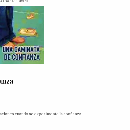
ON
LEAVE A COMMENT
DINÁMICA
UNA
CAMINATA
DE
CONFIANZA
anza
elaciones cuando se experimente la confianza