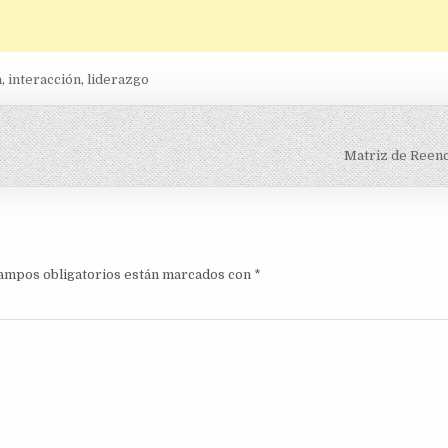
n
,
interacción
,
liderazgo
Matriz de Reen
ampos obligatorios están marcados con
*