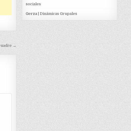
sociales
Gerza
| Dinámicas Grupales
cuadre →