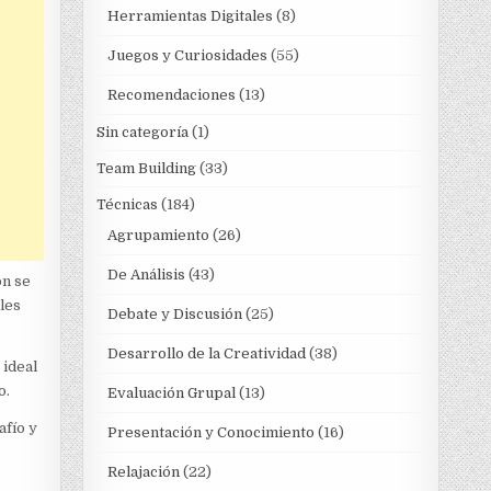
Herramientas Digitales
(8)
Juegos y Curiosidades
(55)
Recomendaciones
(13)
Sin categoría
(1)
Team Building
(33)
Técnicas
(184)
Agrupamiento
(26)
De Análisis
(43)
ón se
les
Debate y Discusión
(25)
Desarrollo de la Creatividad
(38)
 ideal
o.
Evaluación Grupal
(13)
afío y
Presentación y Conocimiento
(16)
Relajación
(22)