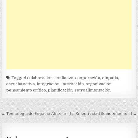
Tagged
colaboración
,
confianza
,
cooperación
,
empatía
,
escucha activa
,
integración
,
interacción
,
organización
,
pensamiento crítico
,
planificación
,
retroalimentación
Navegación
← Tecnología de Espacio Abierto
La Selectividad Socioemocional →
de
entradas