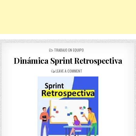
POSTED
TRABAJO EN EQUIPO
IN
Dinámica Sprint Retrospectiva
ON
LEAVE A COMMENT
DINÁMICA
SPRINT
RETROSPECTIVA