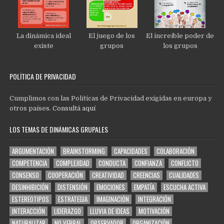
La dinámica ideal
El juego de los
El increíble poder de
existe
grupos
los grupos
POLÍTICA DE PRIVACIDAD
Cumplimos con las Políticas de Privacidad exigidas en europa y
otros países.
Consultá aquí
LOS TEMAS DE DINÁMICAS GRUPALES
ARGUMENTACIÓN
BRAINSTORMING
CAPACIDADES
COLABORACIÓN
COMPETENCIA
COMPLEJIDAD
CONDUCTA
CONFIANZA
CONFLICTO
CONSENSO
COOPERACIÓN
CREATIVIDAD
CREENCIAS
CUALIDADES
DESINHIBICIÓN
DISTENSIÓN
EMOCIONES
EMPATÍA
ESCUCHA ACTIVA
ESTEREOTIPOS
ESTRATEGIA
IMAGINACIÓN
INTEGRACIÓN
INTERACCIÓN
LIDERAZGO
LLUVIA DE IDEAS
MOTIVACIÓN
NATURALIZAR
NO VERBAL
OBSERVADOR
ORGANIZACIÓN