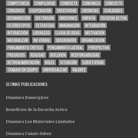
COMPETENCIA
COMPLEJIDAD
CONDUCTA
CONFIANZA
CONFLICTO
CONSENSO
COOPERACIÓN
CREATIVIDAD
CREENCIAS
CUALIDADES
DESINHIBICIÓN
DISTENSIÓN
EMOCIONES
EMPATÍA
ESCUCHA ACTIVA
ESTEREOTIPOS
ESTRATEGIA
IMAGINACIÓN
INTEGRACIÓN
INTERACCIÓN
LIDERAZGO
LLUVIA DE IDEAS
MOTIVACIÓN
NATURALIZAR
NO VERBAL
OBSERVADOR
ORGANIZACIÓN
PENSAMIENTO CRÍTICO
PENSAMIENTO LATERAL
PERSPECTIVA
PREJUICIOS
REALIDAD
REFLEXIÓN
RESPONSABILIDAD
RETROALIMENTACIÓN
ROLES
SITUACIÓN
SUBJETIVIDAD
TRABAJO EN EQUIPO
UNIVERSALIZAR
VALORES
ÚLTIMAS PUBLICACIONES
Dinámica Sumergirse
Beneficios de la Escucha Activa
Dinámica Los Materiales Limitados
Dinámica Cuánto Sabes