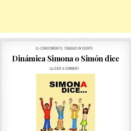
POSTED
CONOCIMIENTO
,
TRABAJO EN EQUIPO
IN
Dinámica Simona o Simón dice
ON
LEAVE A COMMENT
DINÁMICA
SIMONA
O
SIMÓN
DICE