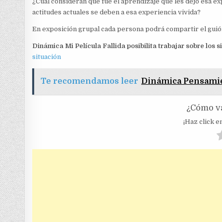
¿Cuál consideran que fue el aprendizaje que les dejó esa 
actitudes actuales se deben a esa experiencia vivida?
En exposición grupal cada persona podrá compartir el guión
Dinámica Mi Película Fallida posibilita trabajar sobre los 
situación
Te recomendamos leer
Dinámica Pensamie
¿Cómo va
¡Haz click en