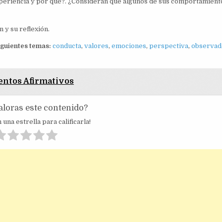
experiencia y por qué?. ¿Consideran que algunos de sus comportamient
 y su reflexión.
siguientes temas:
conducta
,
valores
,
emociones
,
perspectiva
,
observad
ntos Afirmativos
loras este contenido?
 una estrella para calificarla!