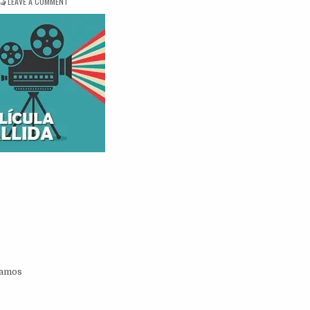
ON
LEAVE A COMMENT
DINÁMICA
MI
PELÍCULA
FALLIDA
ramos