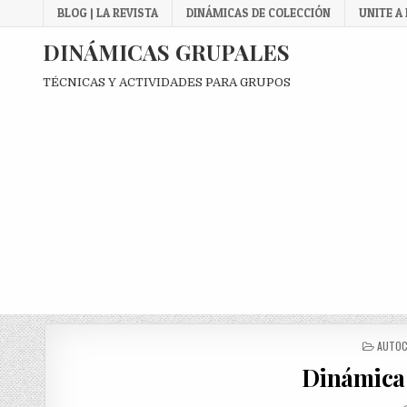
Skip
BLOG | LA REVISTA
DINÁMICAS DE COLECCIÓN
UNITE A
to
content
DINÁMICAS GRUPALES
TÉCNICAS Y ACTIVIDADES PARA GRUPOS
POSTE
AUTOC
IN
Dinámica 