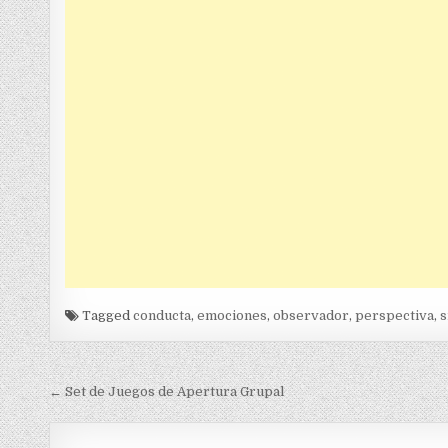
Tagged
conducta
,
emociones
,
observador
,
perspectiva
,
s
Navegación
← Set de Juegos de Apertura Grupal
de