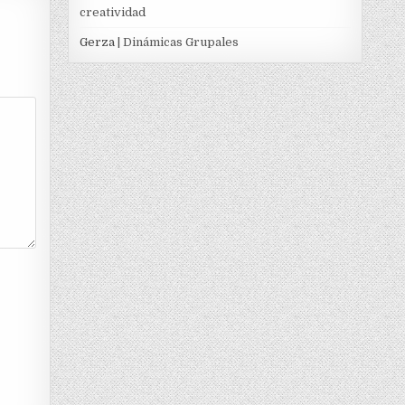
creatividad
Gerza
| Dinámicas Grupales