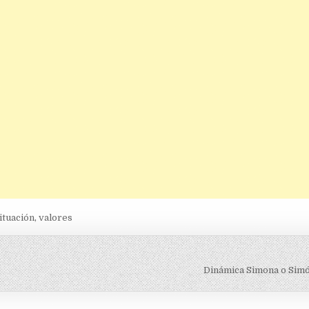
ituación
,
valores
Dinámica Simona o Simó