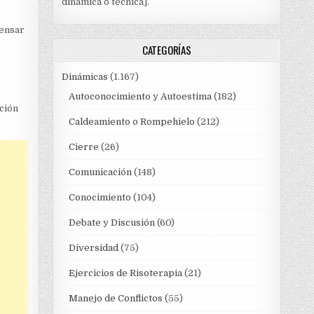
dinámica o técnica].
pensar
CATEGORÍAS
a
Dinámicas
(1.167)
Autoconocimiento y Autoestima
(182)
pción
Caldeamiento o Rompehielo
(212)
Cierre
(26)
Comunicación
(148)
Conocimiento
(104)
Debate y Discusión
(60)
Diversidad
(75)
Ejercicios de Risoterapia
(21)
Manejo de Conflictos
(55)