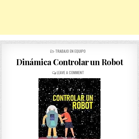
POSTED
TRABAJO EN EQUIPO
IN
Dinámica Controlar un Robot
ON
LEAVE A COMMENT
DINÁMICA
CONTROLAR
UN
ROBOT