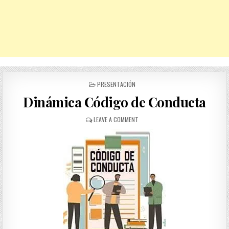
POSTED
PRESENTACIÓN
IN
Dinámica Código de Conducta
ON
LEAVE A COMMENT
DINÁMICA
CÓDIGO
DE
CONDUCTA