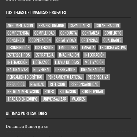
LOS TEMAS DE DINÁMICAS GRUPALES
ARGUMENTACIÓN
BRAINSTORMING
CAPACIDADES
COLABORACIÓN
COMPETENCIA
COMPLEJIDAD
CONDUCTA
CONFIANZA
CONFLICTO
CONSENSO
COOPERACIÓN
CREATIVIDAD
CREENCIAS
CUALIDADES
DESINHIBICIÓN
DISTENSIÓN
EMOCIONES
EMPATÍA
ESCUCHA ACTIVA
ESTEREOTIPOS
ESTRATEGIA
IMAGINACIÓN
INTEGRACIÓN
INTERACCIÓN
LIDERAZGO
LLUVIA DE IDEAS
MOTIVACIÓN
NATURALIZAR
NO VERBAL
OBSERVADOR
ORGANIZACIÓN
PENSAMIENTO CRÍTICO
PENSAMIENTO LATERAL
PERSPECTIVA
PREJUICIOS
REALIDAD
REFLEXIÓN
RESPONSABILIDAD
RETROALIMENTACIÓN
ROLES
SITUACIÓN
SUBJETIVIDAD
TRABAJO EN EQUIPO
UNIVERSALIZAR
VALORES
ÚLTIMAS PUBLICACIONES
Dinámica Sumergirse