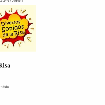
ON
LEAVE A COMMENT
DINÁMICA
DIVERSOS
SONIDOS
DE
LA
RISA
Risa
endido