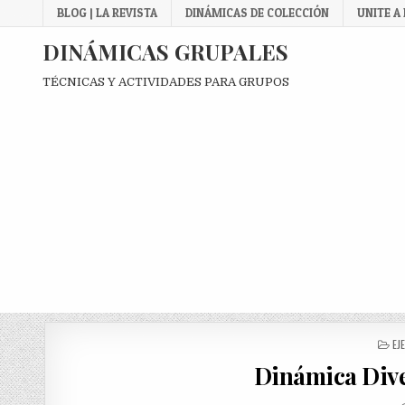
Skip
BLOG | LA REVISTA
DINÁMICAS DE COLECCIÓN
UNITE A
to
content
DINÁMICAS GRUPALES
TÉCNICAS Y ACTIVIDADES PARA GRUPOS
PO
EJ
IN
Dinámica Dive