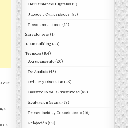
Herramientas Digitales
(8)
Juegos y Curiosidades
(55)
Recomendaciones
(13)
Sin categoría
(1)
Team Building
(33)
Técnicas
(184)
Agrupamiento
(26)
De Análisis
(43)
Debate y Discusión
(25)
es que
Desarrollo de la Creatividad
(38)
Evaluación Grupal
(13)
a, a
Presentación y Conocimiento
(16)
Relajación
(22)
do en