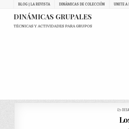
Skip
BLOG | LA REVISTA
DINÁMICAS DE COLECCIÓN
UNITE A
to
content
DINÁMICAS GRUPALES
TÉCNICAS Y ACTIVIDADES PARA GRUPOS
POS
DESA
IN
Lo