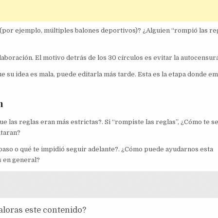
(por ejemplo, múltiples balones deportivos)? ¿Alguien “rompió las re
aboración. El motivo detrás de los 30 círculos es evitar la autocensura
e su idea es mala, puede editarla más tarde. Esta es la etapa donde e
n
e las reglas eran más estrictas?. Si “rompiste las reglas”, ¿Cómo te se
ntaran?
 paso o qué te impidió seguir adelante?. ¿Cómo puede ayudarnos esta
s en general?
loras este contenido?