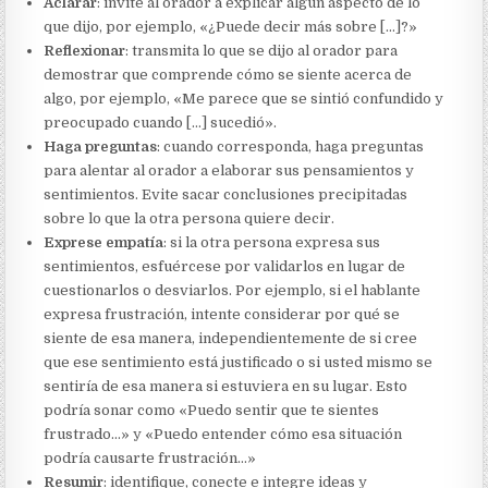
Aclarar
: invite al orador a explicar algún aspecto de lo
que dijo, por ejemplo, «¿Puede decir más sobre […]?»
Reflexionar
: transmita lo que se dijo al orador para
demostrar que comprende cómo se siente acerca de
algo, por ejemplo, «Me parece que se sintió confundido y
preocupado cuando […] sucedió».
Haga preguntas
: cuando corresponda, haga preguntas
para alentar al orador a elaborar sus pensamientos y
sentimientos. Evite sacar conclusiones precipitadas
sobre lo que la otra persona quiere decir.
Exprese empatía
: si la otra persona expresa sus
sentimientos, esfuércese por validarlos en lugar de
cuestionarlos o desviarlos. Por ejemplo, si el hablante
expresa frustración, intente considerar por qué se
siente de esa manera, independientemente de si cree
que ese sentimiento está justificado o si usted mismo se
sentiría de esa manera si estuviera en su lugar. Esto
podría sonar como «Puedo sentir que te sientes
frustrado…» y «Puedo entender cómo esa situación
podría causarte frustración…»
Resumir
: identifique, conecte e integre ideas y