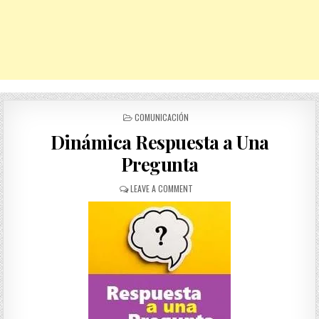
POSTED
COMUNICACIÓN
IN
Dinámica Respuesta a Una
Pregunta
ON
LEAVE A COMMENT
DINÁMICA
RESPUESTA
A
UNA
PREGUNTA