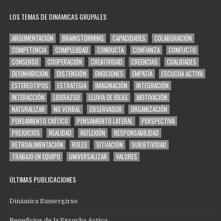
LOS TEMAS DE DINÁMICAS GRUPALES
ARGUMENTACIÓN
BRAINSTORMING
CAPACIDADES
COLABORACIÓN
COMPETENCIA
COMPLEJIDAD
CONDUCTA
CONFIANZA
CONFLICTO
CONSENSO
COOPERACIÓN
CREATIVIDAD
CREENCIAS
CUALIDADES
DESINHIBICIÓN
DISTENSIÓN
EMOCIONES
EMPATÍA
ESCUCHA ACTIVA
ESTEREOTIPOS
ESTRATEGIA
IMAGINACIÓN
INTEGRACIÓN
INTERACCIÓN
LIDERAZGO
LLUVIA DE IDEAS
MOTIVACIÓN
NATURALIZAR
NO VERBAL
OBSERVADOR
ORGANIZACIÓN
PENSAMIENTO CRÍTICO
PENSAMIENTO LATERAL
PERSPECTIVA
PREJUICIOS
REALIDAD
REFLEXIÓN
RESPONSABILIDAD
RETROALIMENTACIÓN
ROLES
SITUACIÓN
SUBJETIVIDAD
TRABAJO EN EQUIPO
UNIVERSALIZAR
VALORES
ÚLTIMAS PUBLICACIONES
Dinámica Sumergirse
Beneficios de la Escucha Activa