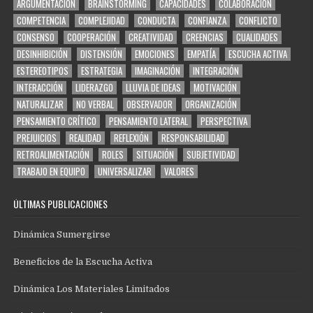
ARGUMENTACIÓN
BRAINSTORMING
CAPACIDADES
COLABORACIÓN
COMPETENCIA
COMPLEJIDAD
CONDUCTA
CONFIANZA
CONFLICTO
CONSENSO
COOPERACIÓN
CREATIVIDAD
CREENCIAS
CUALIDADES
DESINHIBICIÓN
DISTENSIÓN
EMOCIONES
EMPATÍA
ESCUCHA ACTIVA
ESTEREOTIPOS
ESTRATEGIA
IMAGINACIÓN
INTEGRACIÓN
INTERACCIÓN
LIDERAZGO
LLUVIA DE IDEAS
MOTIVACIÓN
NATURALIZAR
NO VERBAL
OBSERVADOR
ORGANIZACIÓN
PENSAMIENTO CRÍTICO
PENSAMIENTO LATERAL
PERSPECTIVA
PREJUICIOS
REALIDAD
REFLEXIÓN
RESPONSABILIDAD
RETROALIMENTACIÓN
ROLES
SITUACIÓN
SUBJETIVIDAD
TRABAJO EN EQUIPO
UNIVERSALIZAR
VALORES
ÚLTIMAS PUBLICACIONES
Dinámica Sumergirse
Beneficios de la Escucha Activa
Dinámica Los Materiales Limitados