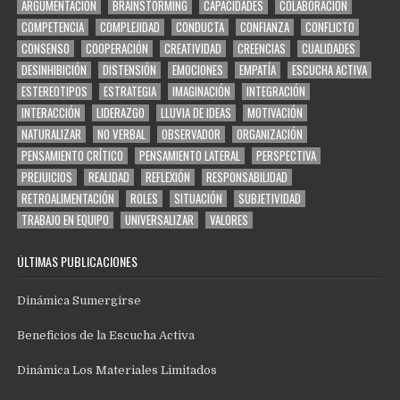
ARGUMENTACIÓN
BRAINSTORMING
CAPACIDADES
COLABORACIÓN
COMPETENCIA
COMPLEJIDAD
CONDUCTA
CONFIANZA
CONFLICTO
CONSENSO
COOPERACIÓN
CREATIVIDAD
CREENCIAS
CUALIDADES
DESINHIBICIÓN
DISTENSIÓN
EMOCIONES
EMPATÍA
ESCUCHA ACTIVA
ESTEREOTIPOS
ESTRATEGIA
IMAGINACIÓN
INTEGRACIÓN
INTERACCIÓN
LIDERAZGO
LLUVIA DE IDEAS
MOTIVACIÓN
NATURALIZAR
NO VERBAL
OBSERVADOR
ORGANIZACIÓN
PENSAMIENTO CRÍTICO
PENSAMIENTO LATERAL
PERSPECTIVA
PREJUICIOS
REALIDAD
REFLEXIÓN
RESPONSABILIDAD
RETROALIMENTACIÓN
ROLES
SITUACIÓN
SUBJETIVIDAD
TRABAJO EN EQUIPO
UNIVERSALIZAR
VALORES
ÚLTIMAS PUBLICACIONES
Dinámica Sumergirse
Beneficios de la Escucha Activa
Dinámica Los Materiales Limitados