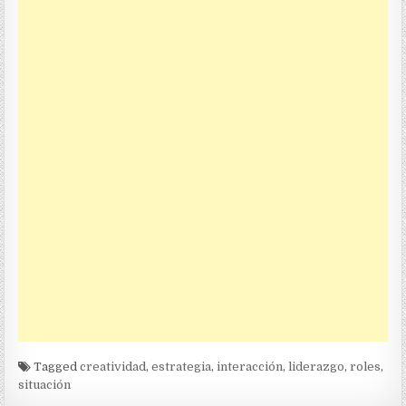
Tagged
creatividad
,
estrategia
,
interacción
,
liderazgo
,
roles
,
situación